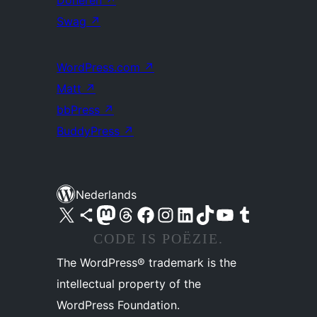
Doneren
↗
Swag
↗
WordPress.com
↗
Matt
↗
bbPress
↗
BuddyPress
↗
Nederlands
Bezoek ons X (voorheen Twitter) account
Bezoek ons Bluesky account
Bezoek ons Mastodon account
Bezoek ons Threads account
Onze Facebook pagina bezoeken
Bezoek ons Instagram account
Bezoek ons LinkedIn account
Bezoek ons TikTok account
Bezoek ons YouTube kanaal
Bezoek ons Tumblr account
CODE IS POËZIE.
The WordPress® trademark is the
intellectual property of the
WordPress Foundation.