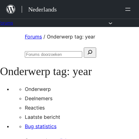
Ga
Nederlands
naar
de
Forums
inhoud
Ga
Forums
/
Onderwerp tag: year
naar
Zoeken
de
Forums
naar:
inhoud
doorzoeken
Onderwerp tag:
year
Onderwerp
Deelnemers
Reacties
Laatste bericht
Bug statistics