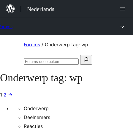
Ga
Nederlands
naar
de
Forums
inhoud
Ga
Forums
/
Onderwerp tag: wp
naar
Zoeken
de
Forums
naar:
inhoud
doorzoeken
Onderwerp tag:
wp
1
2
→
Onderwerp
Deelnemers
Reacties