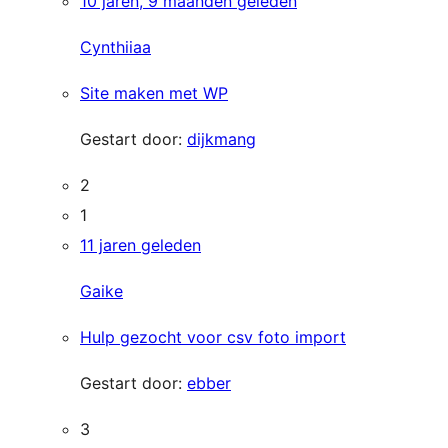
10 jaren, 9 maanden geleden
Cynthiiaa
Site maken met WP
Gestart door:
dijkmang
2
1
11 jaren geleden
Gaike
Hulp gezocht voor csv foto import
Gestart door:
ebber
3