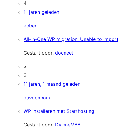
4
11 jaren geleden
ebber
All-in-One WP migration: Unable to import
Gestart door:
docneet
3
3
11 jaren, 1 maand geleden
davdebcom
WP installeren met Starthosting
Gestart door:
DianneM88