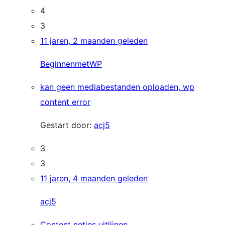
4
3
11 jaren, 2 maanden geleden
BeginnenmetWP
kan geen mediabestanden oploaden, wp
content error
Gestart door:
acj5
3
3
11 jaren, 4 maanden geleden
acj5
Content netjes uitlijnen.