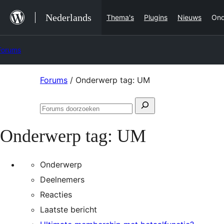
Ga
Nederlands
Thema's
Plugins
Nieuws
Ond
naar
de
Forums
inhoud
Ga
Forums
/
Onderwerp tag: UM
naar
Zoeken
de
Forums
naar:
inhoud
doorzoeken
Onderwerp tag:
UM
Onderwerp
Deelnemers
Reacties
Laatste bericht