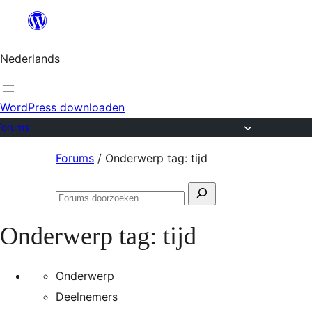
Ga
naar
Nederlands
de
inhoud
WordPress downloaden
Forums
Ga
Forums
/
Onderwerp tag: tijd
naar
Zoeken
de
Forums
naar:
inhoud
doorzoeken
Onderwerp tag:
tijd
Onderwerp
Deelnemers