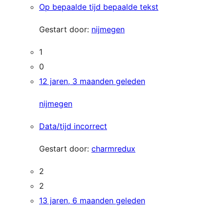
Op bepaalde tijd bepaalde tekst
Gestart door:
nijmegen
1
0
12 jaren, 3 maanden geleden
nijmegen
Data/tijd incorrect
Gestart door:
charmredux
2
2
13 jaren, 6 maanden geleden