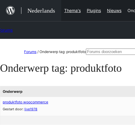
Ga
Nederlands
Thema's
Plugins
Nieuws
Ond
naar
de
Forums
inhoud
Ga
Zoeken
Forums
/
Onderwerp tag: produktfoto
naar
naar:
Onderwerp tag:
produktfoto
de
inhoud
Onderwerp
produktfoto woocommerce
Gestart door:
live1978