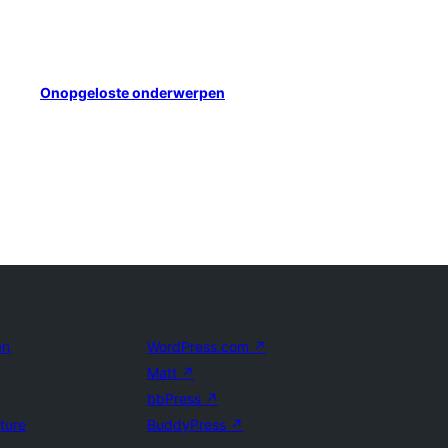
Onopgeloste onderwerpen
en
WordPress.com
↗
Matt
↗
bbPress
↗
uture
BuddyPress
↗