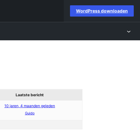
WordPress downloaden
Laatste bericht
10 jaren, 4 maanden geleden
Guido