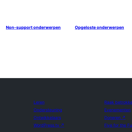
Non-support onderwerpen
Opgeloste onderwerpen
Leren
Raak betrokk
Ondersteuning
Evenementen
Ontwikkelaars
Doneren
↗
WordPress.tv
↗
Five for the F