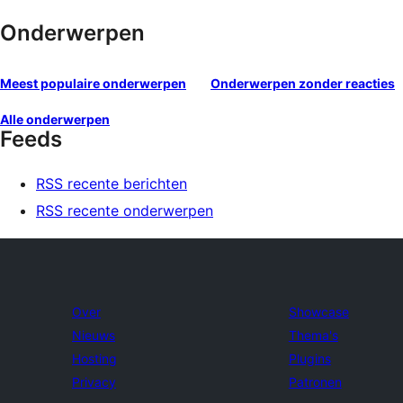
Onderwerpen
Meest populaire onderwerpen
Onderwerpen zonder reacties
Alle onderwerpen
Feeds
RSS recente berichten
RSS recente onderwerpen
Over
Showcase
Nieuws
Thema's
Hosting
Plugins
Privacy
Patronen