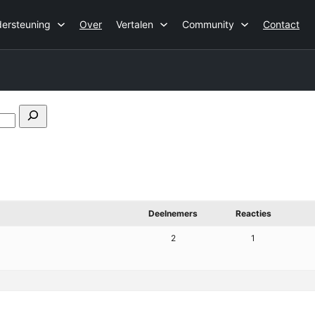
ersteuning
Over
Vertalen
Community
Contact
Forums
doorzoeken
Deelnemers
Reacties
2
1