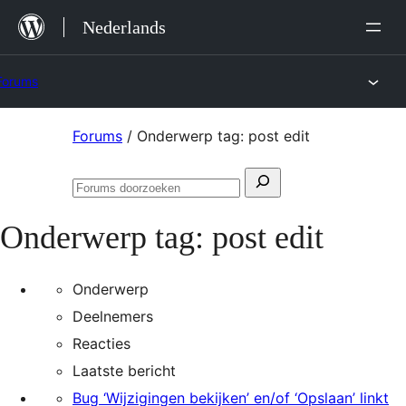
Ga
Nederlands
naar
de
Forums
inhoud
Ga
Forums
/
Onderwerp tag: post edit
naar
Zoeken
de
Forums
naar:
inhoud
doorzoeken
Onderwerp tag:
post edit
Onderwerp
Deelnemers
Reacties
Laatste bericht
Bug ‘Wijzigingen bekijken’ en/of ‘Opslaan’ linkt