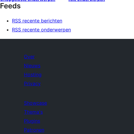
Feeds
RSS recente berichten
RSS recente onderwerpen
Over
Nieuws
Hosting
Privacy
Showcase
Thema's
Plugins
Patronen