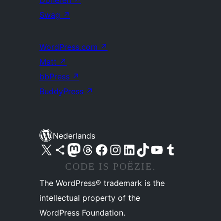
Doneren
↗
Swag
↗
WordPress.com
↗
Matt
↗
bbPress
↗
BuddyPress
↗
Nederlands
Bezoek ons X (voorheen Twitter) account
Bezoek ons Bluesky account
Bezoek ons Mastodon account
Bezoek ons Threads account
Onze Facebook pagina bezoeken
Bezoek ons Instagram account
Bezoek ons LinkedIn account
Bezoek ons TikTok account
Bezoek ons YouTube kanaal
Bezoek ons Tumblr account
CODE IS POËZIE.
The WordPress® trademark is the
intellectual property of the
WordPress Foundation.