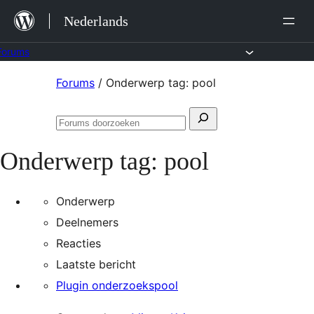
Ga
Nederlands
naar
de
Forums
inhoud
Ga
Forums
/
Onderwerp tag: pool
naar
Zoeken
de
Forums
naar:
inhoud
doorzoeken
Onderwerp tag:
pool
Onderwerp
Deelnemers
Reacties
Laatste bericht
Plugin onderzoekspool