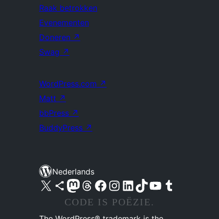
Raak betrokken
Evenementen
Doneren
↗
Swag
↗
WordPress.com
↗
Matt
↗
bbPress
↗
BuddyPress
↗
Nederlands
Bezoek ons X (voorheen Twitter) account
Bezoek ons Bluesky account
Bezoek ons Mastodon account
Bezoek ons Threads account
Onze Facebook pagina bezoeken
Bezoek ons Instagram account
Bezoek ons LinkedIn account
Bezoek ons TikTok account
Bezoek ons YouTube kanaal
Bezoek ons Tumblr account
CODE IS POËZIE.
The WordPress® trademark is the