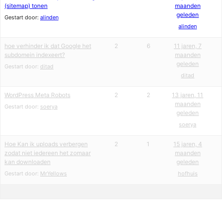
(sitemap) tonen
maanden
geleden
Gestart door:
alinden
alinden
hoe verhinder ik dat Google het
2
6
11 jaren, 7
subdomein indexeert?
maanden
geleden
Gestart door:
ditad
ditad
WordPress Meta Robots
2
2
13 jaren, 11
maanden
Gestart door:
soerya
geleden
soerya
Hoe Kan ik uploads verbergen
2
1
15 jaren, 4
zodat niet iedereen het zomaar
maanden
kan downloaden
geleden
Gestart door:
MrYellows
hofhuis