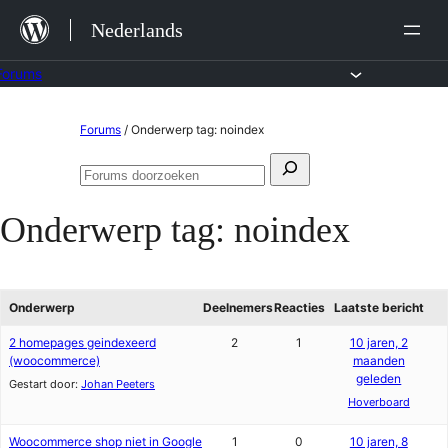
Ga
Nederlands
naar
de
Forums
inhoud
Ga
Forums
/
Onderwerp tag: noindex
naar
Zoeken
de
Forums
naar:
doorzoeken
inhoud
Onderwerp tag:
noindex
Onderwerp
Deelnemers
Reacties
Laatste bericht
2 homepages geindexeerd
2
1
10 jaren, 2
(woocommerce)
maanden
geleden
Gestart door:
Johan Peeters
Hoverboard
Woocommerce shop niet in Google
1
0
10 jaren, 8