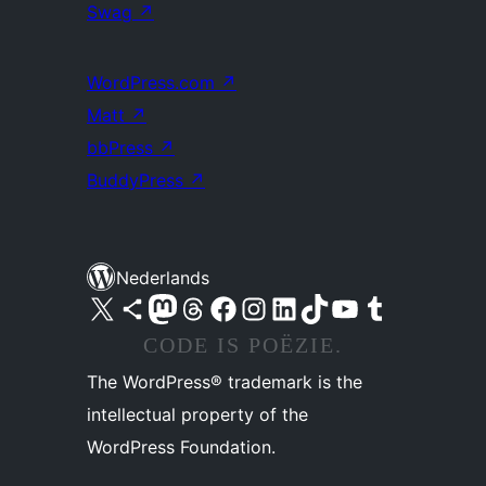
Swag
↗
WordPress.com
↗
Matt
↗
bbPress
↗
BuddyPress
↗
Nederlands
Bezoek ons X (voorheen Twitter) account
Bezoek ons Bluesky account
Bezoek ons Mastodon account
Bezoek ons Threads account
Onze Facebook pagina bezoeken
Bezoek ons Instagram account
Bezoek ons LinkedIn account
Bezoek ons TikTok account
Bezoek ons YouTube kanaal
Bezoek ons Tumblr account
CODE IS POËZIE.
The WordPress® trademark is the
intellectual property of the
WordPress Foundation.