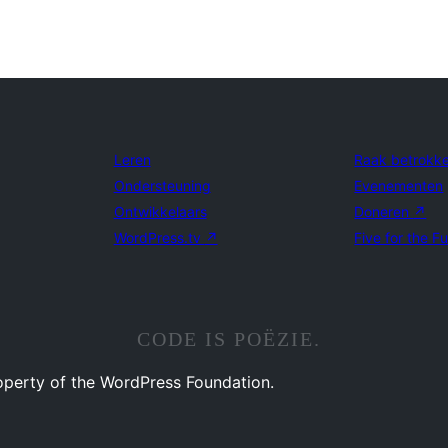
Leren
Raak betrokk
Ondersteuning
Evenementen
Ontwikkelaars
Doneren
↗
WordPress.tv
↗
Five for the F
CODE IS POËZIE.
operty of the WordPress Foundation.