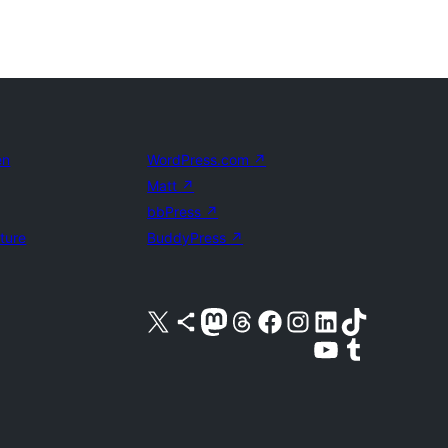
en
WordPress.com
↗
Matt
↗
bbPress
↗
uture
BuddyPress
↗
Bezoek ons X (voorheen Twitter) account
Bezoek ons Bluesky account
Bezoek ons Mastodon account
Bezoek ons Threads account
Onze Facebook pagina bezoeken
Bezoek ons Instagram account
Bezoek ons LinkedIn account
Bezoek ons TikTok account
Bezoek ons YouTube kanaal
Bezoek ons Tumblr account