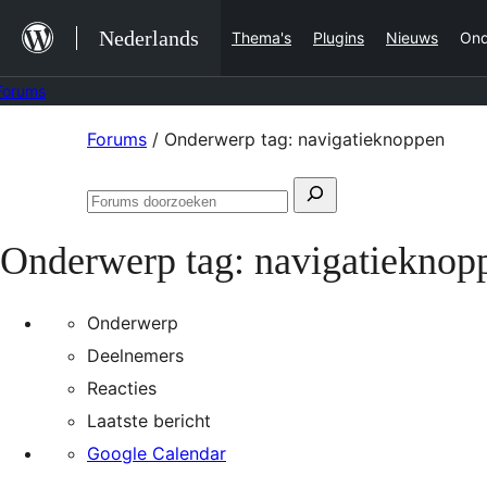
Ga
Nederlands
Thema's
Plugins
Nieuws
Ond
naar
de
Forums
inhoud
Ga
Forums
/
Onderwerp tag: navigatieknoppen
naar
Zoeken
de
Forums
naar:
inhoud
doorzoeken
Onderwerp tag:
navigatieknop
Onderwerp
Deelnemers
Reacties
Laatste bericht
Google Calendar