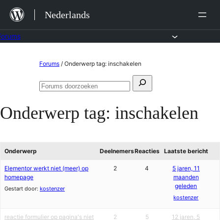
Ga
Nederlands
naar
de
Forums
inhoud
Ga
Forums
/
Onderwerp tag: inschakelen
naar
Zoeken
de
Forums
naar:
doorzoeken
inhoud
Onderwerp tag:
inschakelen
Onderwerp
Deelnemers
Reacties
Laatste bericht
Elementor werkt niet (meer) op
2
4
5 jaren, 11
homepage
maanden
geleden
Gestart door:
kostenzer
kostenzer
reactie formulier op pagina's niet
2
5
12 jaren, 5