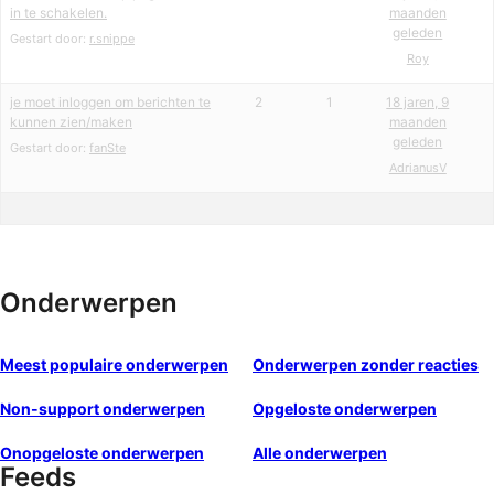
in te schakelen.
maanden
geleden
Gestart door:
r.snippe
Roy
je moet inloggen om berichten te
2
1
18 jaren, 9
kunnen zien/maken
maanden
geleden
Gestart door:
fanSte
AdrianusV
Onderwerpen
Meest populaire onderwerpen
Onderwerpen zonder reacties
Non-support onderwerpen
Opgeloste onderwerpen
Onopgeloste onderwerpen
Alle onderwerpen
Feeds