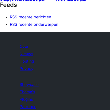
Feeds
RSS recente berichten
RSS recente onderwerpen
Over
Nieuws
Hosting
Privacy
Showcase
Thema's
Plugins
Patronen