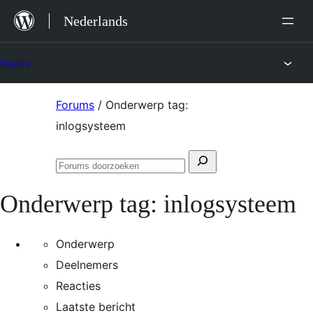
Ga
Nederlands
naar
de
Forums
inhoud
Ga
Forums
/
Onderwerp tag:
naar
inlogsysteem
de
Zoeken
inhoud
Forums
naar:
doorzoeken
Onderwerp tag:
inlogsysteem
Onderwerp
Deelnemers
Reacties
Laatste bericht