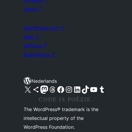
Doneren
↗
Swag
↗
WordPress.com
↗
Matt
↗
bbPress
↗
BuddyPress
↗
Nederlands
Bezoek ons X (voorheen Twitter) account
Bezoek ons Bluesky account
Bezoek ons Mastodon account
Bezoek ons Threads account
Onze Facebook pagina bezoeken
Bezoek ons Instagram account
Bezoek ons LinkedIn account
Bezoek ons TikTok account
Bezoek ons YouTube kanaal
Bezoek ons Tumblr account
CODE IS POËZIE.
The WordPress® trademark is the
intellectual property of the
WordPress Foundation.