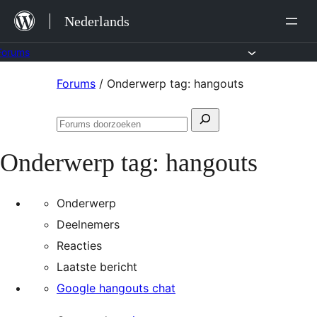
Ga
Nederlands
naar
de
Forums
inhoud
Ga
Forums
/
Onderwerp tag: hangouts
naar
Zoeken
de
Forums
naar:
inhoud
doorzoeken
Onderwerp tag:
hangouts
Onderwerp
Deelnemers
Reacties
Laatste bericht
Google hangouts chat