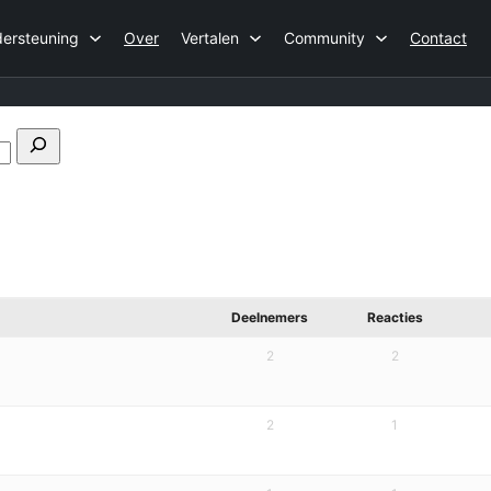
ersteuning
Over
Vertalen
Community
Contact
Forums
doorzoeken
Deelnemers
Reacties
2
2
2
1