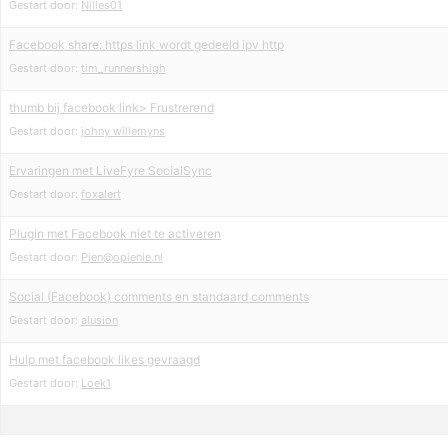
Gestart door:
Nilles01
Facebook share: https link wordt gedeeld ipv http
Gestart door:
tim_runnershigh
thumb bij facebook link> Frustrerend
Gestart door:
johny willemyns
Ervaringen met LiveFyre SocialSync
Gestart door:
foxalert
Plugin met Facebook niet te activeren
Gestart door:
Pien@opienie.nl
Social (Facebook) comments en standaard comments
Gestart door:
alusion
Hulp met facebook likes gevraagd
Gestart door:
Loek1