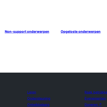
Non-support onderwerpen
Opgeloste onderwerpen
Leren
Raak betrokk
Ondersteuning
Evenementen
Ontwikkelaars
Doneren
↗