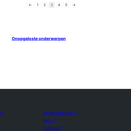
←
1
2
3
4
5
→
Onopgeloste onderwerpen
en
WordPress.com
↗
Matt
↗
bbPress
↗