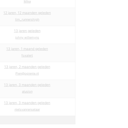
Mike
12 jaren, 12 maanden geleden
tim_runnershigh
13 jaren geleden
johny willemyns
13 jaren, 1 maand geleden
foxalert
13 jaren, 2 maanden geleden
Pien@opienie.nl
13 jaren, 3 maanden geleden
alusion
13 jaren, 3 maanden geleden
nielsvanrenselaar