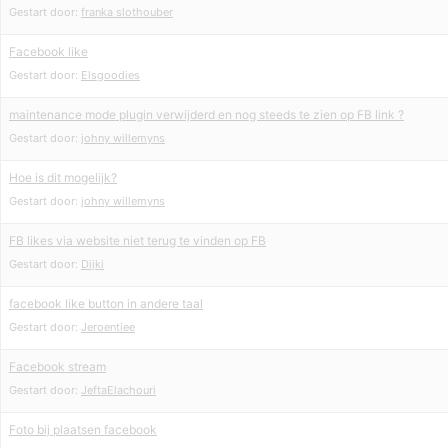
Gestart door:
franka slothouber
Facebook like
Gestart door:
Elsgoodies
maintenance mode plugin verwijderd en nog steeds te zien op FB link ?
Gestart door:
johny willemyns
Hoe is dit mogelijk?
Gestart door:
johny willemyns
FB likes via website niet terug te vinden op FB
Gestart door:
Dijki
facebook like button in andere taal
Gestart door:
Jeroentiee
Facebook stream
Gestart door:
JeftaElachouri
Foto bij plaatsen facebook