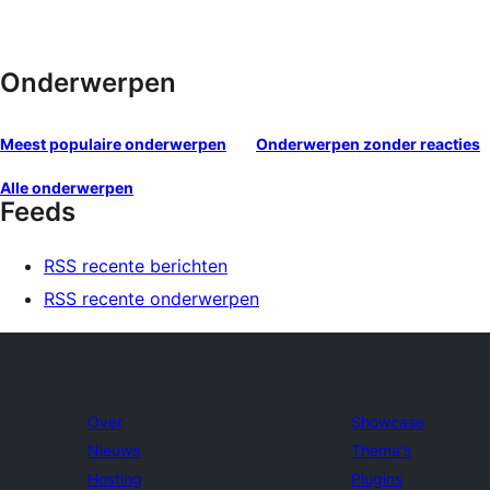
Onderwerpen
Meest populaire onderwerpen
Onderwerpen zonder reacties
Alle onderwerpen
Feeds
RSS recente berichten
RSS recente onderwerpen
Over
Showcase
Nieuws
Thema's
Hosting
Plugins