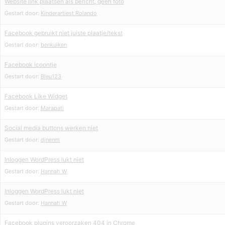
Website link plaatsen als bericht, geen foto
Gestart door:
Kinderartiest Rolando
Facebook gebruikt niet juiste plaatje/tekst
Gestart door:
benkuiken
Facebook icoontje
Gestart door:
Bleu123
Facebook Like Widget
Gestart door:
Marapati
Social media buttons werken niet
Gestart door:
djnenm
Inloggen WordPress lukt niet
Gestart door:
Hannah W
Inloggen WordPress lukt niet
Gestart door:
Hannah W
Facebook plugins veroorzaken 404 in Chrome