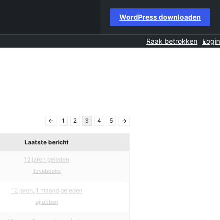
WordPress downloaden
Raak betrokken
Login
←
1
2
3
4
5
→
Laatste bericht
12 jaren geleden
Ilovebooks
12 jaren, 1 maand geleden
ajjobben