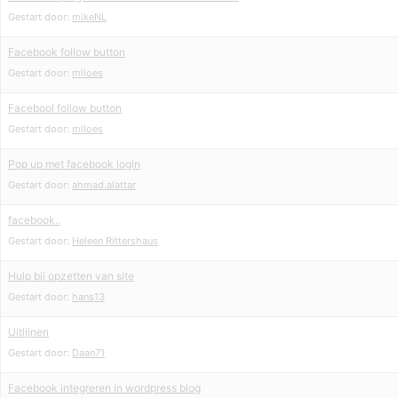
Gestart door:
mikeNL
Facebook follow button
Gestart door:
mlloes
Facebool follow button
Gestart door:
mlloes
Pop up met facebook login
Gestart door:
ahmad.alattar
facebook..
Gestart door:
Heleen Rittershaus
Hulp bij opzetten van site
Gestart door:
hans13
Uitlijnen
Gestart door:
Daan71
Facebook integreren in wordpress blog