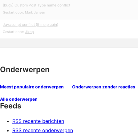
[bug?] Custom Post Type name conflict
Gestart door:
Mark Jansen
Javascript conflict (thme plugin)
Gestart door:
Jixop
Onderwerpen
Meest populaire onderwerpen
Onderwerpen zonder reacties
Alle onderwerpen
Feeds
RSS recente berichten
RSS recente onderwerpen