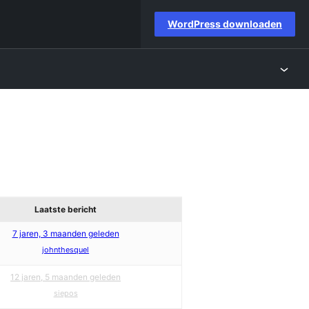
WordPress downloaden
Laatste bericht
7 jaren, 3 maanden geleden
johnthesquel
12 jaren, 5 maanden geleden
siepos