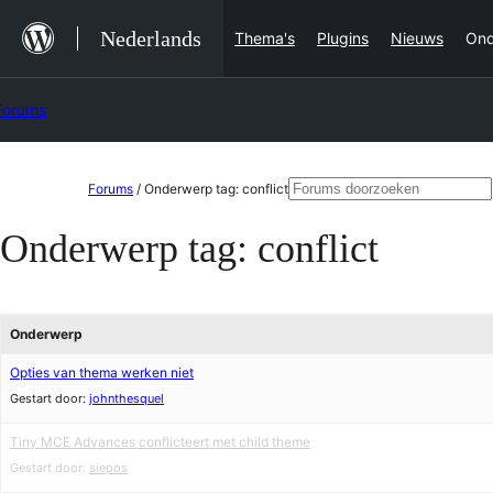
Ga
Nederlands
Thema's
Plugins
Nieuws
Ond
naar
de
Forums
inhoud
Ga
Zoeken
Forums
/
Onderwerp tag: conflict
naar
naar:
Onderwerp tag:
conflict
de
inhoud
Onderwerp
Opties van thema werken niet
Gestart door:
johnthesquel
Tiny MCE Advances conflicteert met child theme
Gestart door:
siepos