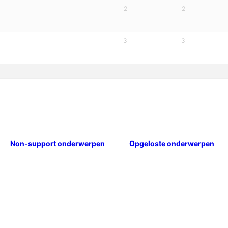
2
2
3
3
Non-support onderwerpen
Opgeloste onderwerpen