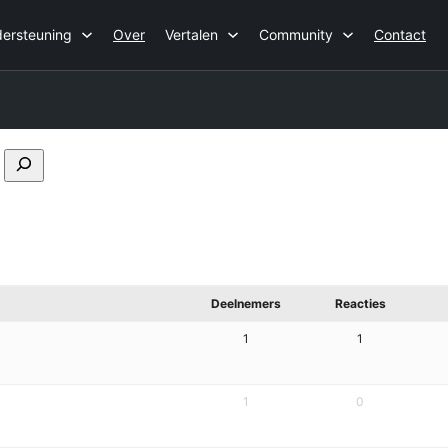
ersteuning
Over
Vertalen
Community
Contact
Forums
doorzoeken
Deelnemers
Reacties
1
1
1
0