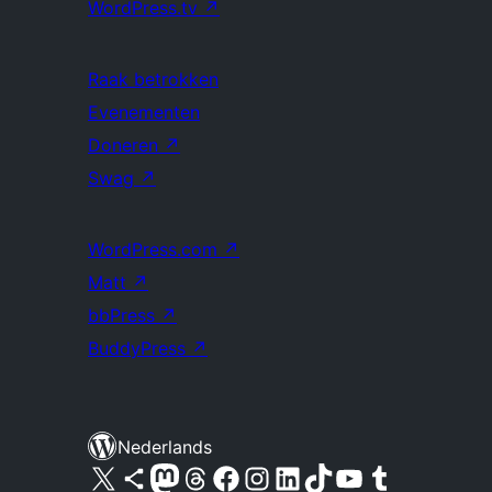
WordPress.tv
↗
Raak betrokken
Evenementen
Doneren
↗
Swag
↗
WordPress.com
↗
Matt
↗
bbPress
↗
BuddyPress
↗
Nederlands
Bezoek ons X (voorheen Twitter) account
Bezoek ons Bluesky account
Bezoek ons Mastodon account
Bezoek ons Threads account
Onze Facebook pagina bezoeken
Bezoek ons Instagram account
Bezoek ons LinkedIn account
Bezoek ons TikTok account
Bezoek ons YouTube kanaal
Bezoek ons Tumblr account