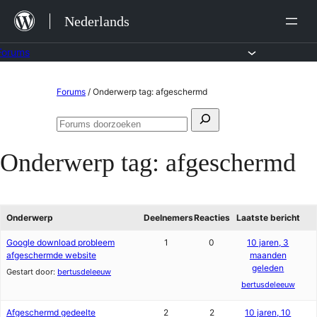
Ga
Nederlands
naar
de
Forums
inhoud
Ga
Forums
/
Onderwerp tag: afgeschermd
naar
Zoeken
de
Forums
naar:
doorzoeken
inhoud
Onderwerp tag:
afgeschermd
Onderwerp
Deelnemers
Reacties
Laatste bericht
Google download probleem
1
0
10 jaren, 3
afgeschermde website
maanden
geleden
Gestart door:
bertusdeleeuw
bertusdeleeuw
Afgeschermd gedeelte
2
2
10 jaren, 10