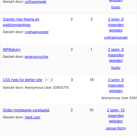
Gestart door:
softwaregeek
Guido
Starten met thema en
2
2
2 jaren, 9
sjabloonpaginas
maanden
geleden
Gestart door:
vvehaagseveer
vvehaagseveer
WPBakery
2
1
2 jaren, 9
maanden
Gestart door:
emergocycling
geleden
Guido
CSS help for better site
3
18
2 jaren, 9
1
2
maanden
Gestart door:
Anonymous User 20655715
geleden
Anonymous User 206
Slider homepage verplaatst
2
10
2 jaren, 10
maanden
Gestart door:
Hank Lem
geleden
Jeroen Rotty