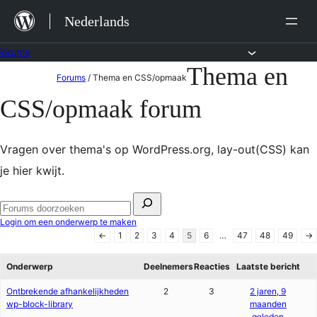
Ga
Nederlands
naar
de
Forums
Thema en
Ga
inhoud
Forums
/
Thema en CSS/opmaak
naar
CSS/opmaak forum
de
inhoud
Vragen over thema's op WordPress.org, lay-out(CSS) kan
je hier kwijt.
Zoeken
naar:
Forums
Login om een ​​onderwerp te maken
doorzoeken
←
1
2
3
4
5
6
…
47
48
49
→
Onderwerp
Deelnemers
Reacties
Laatste bericht
Ontbrekende afhankelijkheden
2
3
2 jaren, 9
wp-block-library
maanden
geleden