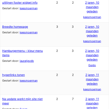
uitlijnen footer widget info
2
2
2 jaren, 10
maanden
Gestart door:
keesmoerman
geleden
keesmoerman
Breedte homepage
3
3
2 jaren, 10
maanden
Gestart door:
keesmoerman
geleden
keesmoerman
Hamburgermenu – kleur menu
2
3
2 jaren, 10
items
maanden
geleden
Gestart door:
lauratjevdb
Guido
hyperlinks tonen
2
2
2 jaren, 11
maanden
Gestart door:
keesmoerman
geleden
keesmoerman
Na update werkt mijn site niet
2
7
2 jaren, 11
meer
maanden
geleden