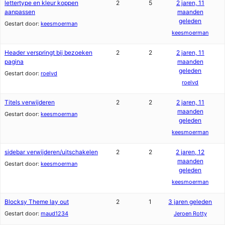
lettertype en kleur koppen
2
5
2 jaren, 11
aanpassen
maanden
geleden
Gestart door:
keesmoerman
keesmoerman
Header verspringt bij bezoeken
2
2
2 jaren, 11
pagina
maanden
geleden
Gestart door:
roelvd
roelvd
Titels verwijderen
2
2
2 jaren, 11
maanden
Gestart door:
keesmoerman
geleden
keesmoerman
sidebar verwijderen/uitschakelen
2
2
2 jaren, 12
maanden
Gestart door:
keesmoerman
geleden
keesmoerman
Blocksy Theme lay out
2
1
3 jaren geleden
Gestart door:
maud1234
Jeroen Rotty