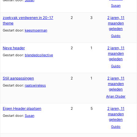
Gestart door:
Susan
Susan
zoekvak verdwenen in 20-17
2
3
2 jaren, 11
theme
maanden
geleden
Gestart door:
keesmoerman
Guido
Neve header
2
1
2 jaren, 11
maanden
Gestart door:
blendedcollective
geleden
Guido
Stijl aanpassingen
2
1
2 jaren, 11
maanden
Gestart door:
raatswireless
geleden
Arjan Olsder
Eigen Header plaatsen
2
5
2 jaren, 11
maanden
Gestart door:
Susan
geleden
Guido