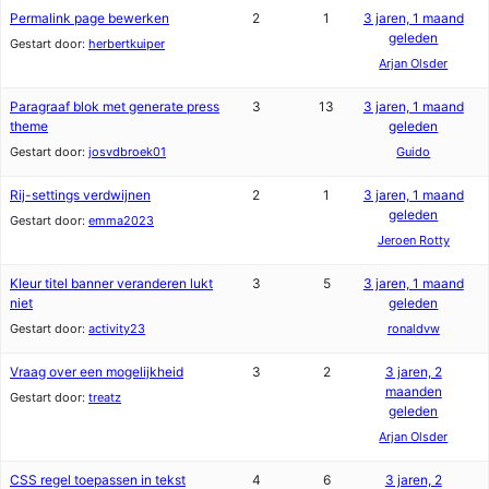
Permalink page bewerken
2
1
3 jaren, 1 maand
geleden
Gestart door:
herbertkuiper
Arjan Olsder
Paragraaf blok met generate press
3
13
3 jaren, 1 maand
theme
geleden
Gestart door:
josvdbroek01
Guido
Rij-settings verdwijnen
2
1
3 jaren, 1 maand
geleden
Gestart door:
emma2023
Jeroen Rotty
Kleur titel banner veranderen lukt
3
5
3 jaren, 1 maand
niet
geleden
Gestart door:
activity23
ronaldvw
Vraag over een mogelijkheid
3
2
3 jaren, 2
maanden
Gestart door:
treatz
geleden
Arjan Olsder
CSS regel toepassen in tekst
4
6
3 jaren, 2