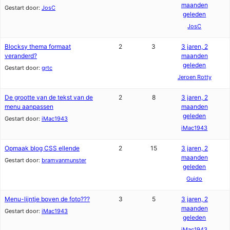
maanden
Gestart door:
JosC
geleden
JosC
Blocksy thema formaat
2
3
3 jaren, 2
veranderd?
maanden
geleden
Gestart door:
grtc
Jeroen Rotty
De grootte van de tekst van de
2
8
3 jaren, 2
menu aanpassen
maanden
geleden
Gestart door:
iMac1943
iMac1943
Opmaak blog CSS ellende
2
15
3 jaren, 2
maanden
Gestart door:
bramvanmunster
geleden
Guido
Menu-lijntje boven de foto???
3
5
3 jaren, 2
maanden
Gestart door:
iMac1943
geleden
iMac1943