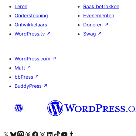
Leren
Raak betrokken
Ondersteuning
Evenementen
Ontwikkelaars
Doneren
↗
WordPress.tv
↗
Swag
↗
WordPress.com
↗
Matt
↗
bbPress
↗
BuddyPress
↗
Bezoek ons X (voorheen Twitter) account
Bezoek ons Bluesky account
Bezoek ons Mastodon account
Bezoek ons Threads account
Onze Facebook pagina bezoeken
Bezoek ons Instagram account
Bezoek ons LinkedIn account
Bezoek ons TikTok account
Bezoek ons YouTube kanaal
Bezoek ons Tumblr account