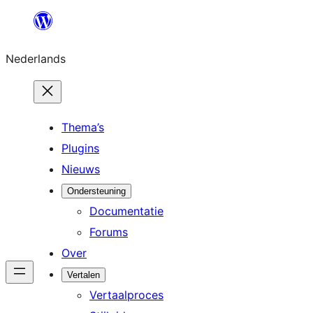
Ga
naar
Nederlands
de
inhoud
Thema’s
Plugins
Nieuws
Ondersteuning
Documentatie
Forums
Over
Vertalen
Vertaalproces