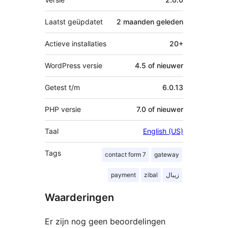
Laatst geüpdatet
2 maanden
geleden
Actieve installaties
20+
WordPress versie
4.5 of nieuwer
Getest t/m
6.0.13
PHP versie
7.0 of nieuwer
Taal
English (US)
Tags
contact form 7
gateway
payment
zibal
زیبال
Waarderingen
Er zijn nog geen beoordelingen