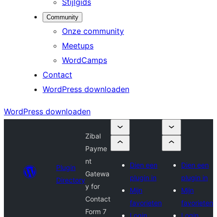
Stijlgids
Community
Onze community
Meetups
WordCamps
Contact
WordPress downloaden
WordPress downloaden
Zibal
Payme
nt
Dien een
Dien een
Plugin
Gatewa
plugin in
plugin in
Directory
y for
Mijn
Mijn
Contact
favorieten
favorieten
Form 7
Login
Login