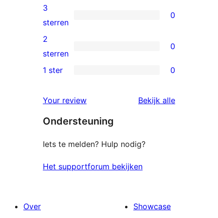
beoordelingen
4
3
0
sterren
0
sterren
beoordelingen
3
2
0
sterren
0
sterren
beoordelingen
2
1 ster
0
0
sterren
1
beoordelingen
beoordelin
Your review
Bekijk alle
sterren
Ondersteuning
beoordelingen
Iets te melden? Hulp nodig?
Het supportforum bekijken
Over
Showcase