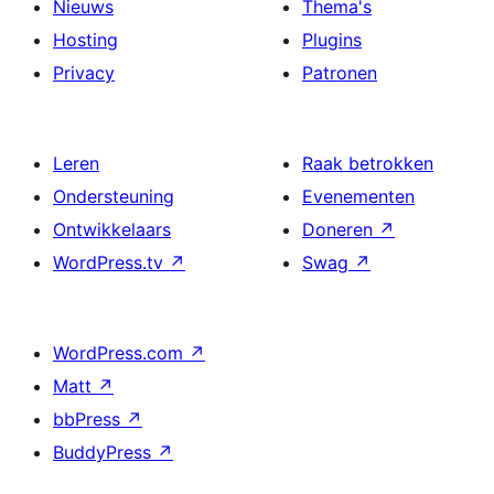
Nieuws
Thema's
Hosting
Plugins
Privacy
Patronen
Leren
Raak betrokken
Ondersteuning
Evenementen
Ontwikkelaars
Doneren
↗
WordPress.tv
↗
Swag
↗
WordPress.com
↗
Matt
↗
bbPress
↗
BuddyPress
↗