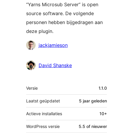
“Yarns Microsub Server” is open
source software. De volgende
personen hebben bijgedragen aan
deze plugin.
Bijdragers
jackjamieson
David Shanske
Meta
Versie
1.1.0
Laatst geüpdatet
5 jaar
geleden
Actieve installaties
10+
WordPress versie
5.5 of nieuwer