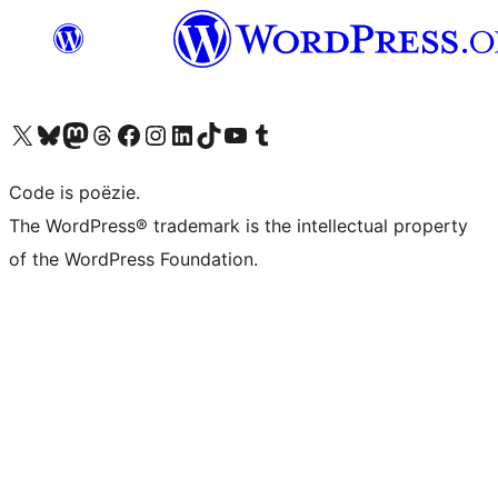
Bezoek ons X (voorheen Twitter) account
Bezoek ons Bluesky account
Bezoek ons Mastodon account
Bezoek ons Threads account
Onze Facebook pagina bezoeken
Bezoek ons Instagram account
Bezoek ons LinkedIn account
Bezoek ons TikTok account
Bezoek ons YouTube kanaal
Bezoek ons Tumblr account
Code is poëzie.
The WordPress® trademark is the intellectual property
of the WordPress Foundation.