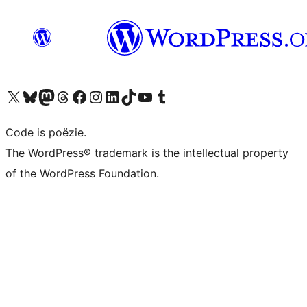
Bezoek ons X (voorheen Twitter) account
Bezoek ons Bluesky account
Bezoek ons Mastodon account
Bezoek ons Threads account
Onze Facebook pagina bezoeken
Bezoek ons Instagram account
Bezoek ons LinkedIn account
Bezoek ons TikTok account
Bezoek ons YouTube kanaal
Bezoek ons Tumblr account
Code is poëzie.
The WordPress® trademark is the intellectual property
of the WordPress Foundation.