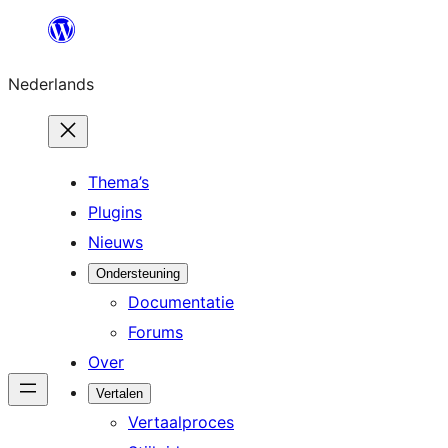
Ga
naar
Nederlands
de
inhoud
Thema’s
Plugins
Nieuws
Ondersteuning
Documentatie
Forums
Over
Vertalen
Vertaalproces