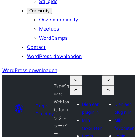
Stijlgids
Community
Onze community
Meetups
WordCamps
Contact
WordPress downloaden
WordPress downloaden
TypeSq
uare
Webfon
Dien een
Dien een
Plugin
ts for エ
plugin in
plugin in
Directory
ックス
Mijn
Mijn
サーバ
favorieten
favorieten
ー
Login
Login