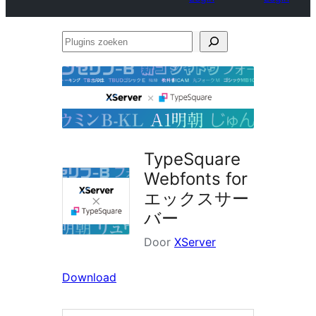
Plugins
zoeken
TypeSquare
Webfonts for
エックスサー
バー
Door
XServer
Download