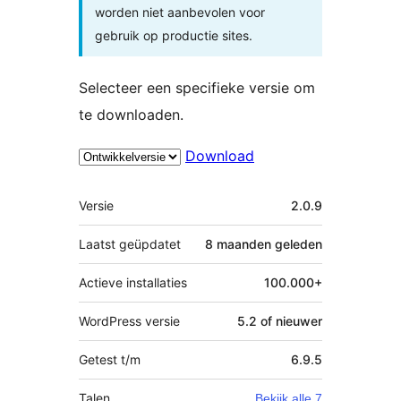
worden niet aanbevolen voor
gebruik op productie sites.
Selecteer een specifieke versie om
te downloaden.
Download
Meta
Versie
2.0.9
Laatst geüpdatet
8 maanden
geleden
Actieve installaties
100.000+
WordPress versie
5.2 of nieuwer
Getest t/m
6.9.5
Talen
Bekijk alle 7