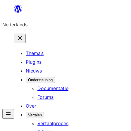
Ga
naar
Nederlands
de
inhoud
Thema’s
Plugins
Nieuws
Ondersteuning
Documentatie
Forums
Over
Vertalen
Vertaalproces