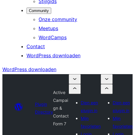
Stijlgids
Community
Onze community
Meetups
WordCamps
Contact
WordPress downloaden
WordPress downloaden
Active
Campai
Dien een
Dien een
Plugin
gn &
plugin in
plugin in
Directory
Contact
Mijn
Mijn
Form 7
favorieten
favorieten
Login
Login