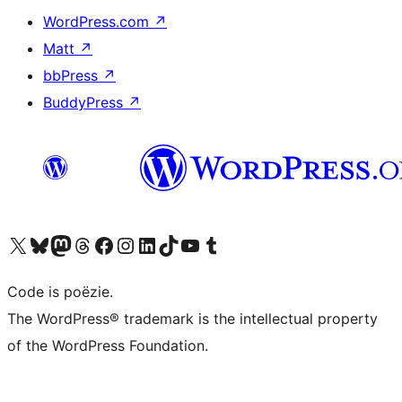
WordPress.com
↗
Matt
↗
bbPress
↗
BuddyPress
↗
Bezoek ons X (voorheen Twitter) account
Bezoek ons Bluesky account
Bezoek ons Mastodon account
Bezoek ons Threads account
Onze Facebook pagina bezoeken
Bezoek ons Instagram account
Bezoek ons LinkedIn account
Bezoek ons TikTok account
Bezoek ons YouTube kanaal
Bezoek ons Tumblr account
Code is poëzie.
The WordPress® trademark is the intellectual property
of the WordPress Foundation.