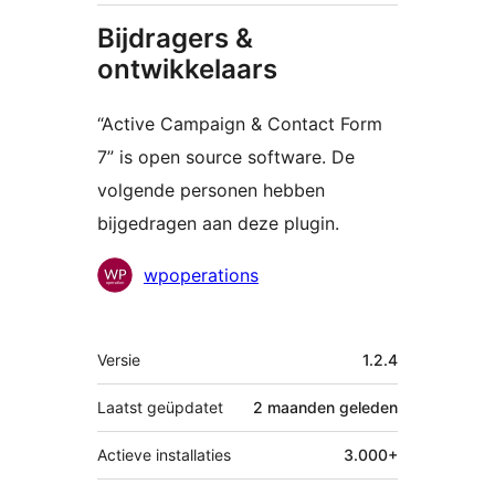
Bijdragers &
ontwikkelaars
“Active Campaign & Contact Form
7” is open source software. De
volgende personen hebben
bijgedragen aan deze plugin.
Bijdragers
wpoperations
Meta
Versie
1.2.4
Laatst geüpdatet
2 maanden
geleden
Actieve installaties
3.000+