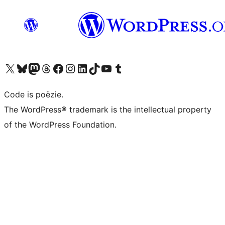
Bezoek ons X (voorheen Twitter) account
Bezoek ons Bluesky account
Bezoek ons Mastodon account
Bezoek ons Threads account
Onze Facebook pagina bezoeken
Bezoek ons Instagram account
Bezoek ons LinkedIn account
Bezoek ons TikTok account
Bezoek ons YouTube kanaal
Bezoek ons Tumblr account
Code is poëzie.
The WordPress® trademark is the intellectual property
of the WordPress Foundation.