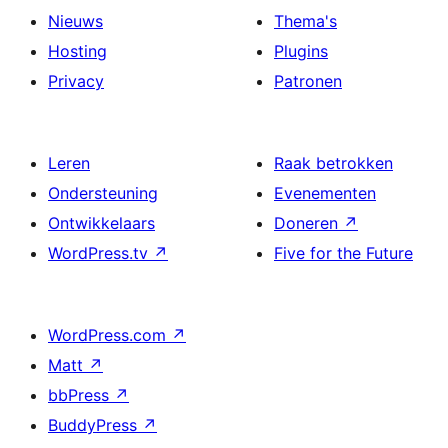
Nieuws
Thema's
Hosting
Plugins
Privacy
Patronen
Leren
Raak betrokken
Ondersteuning
Evenementen
Ontwikkelaars
Doneren
↗
WordPress.tv
↗
Five for the Future
WordPress.com
↗
Matt
↗
bbPress
↗
BuddyPress
↗