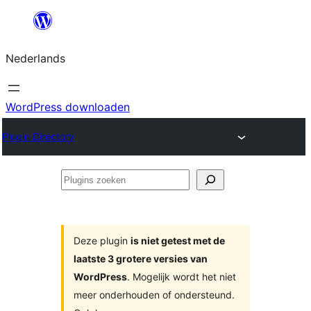
Ga
naar
Nederlands
de
inhoud
WordPress downloaden
Plugin Directory
Plugins
zoeken
Deze plugin
is niet getest met de
laatste 3 grotere versies van
WordPress
. Mogelijk wordt het niet
meer onderhouden of ondersteund.