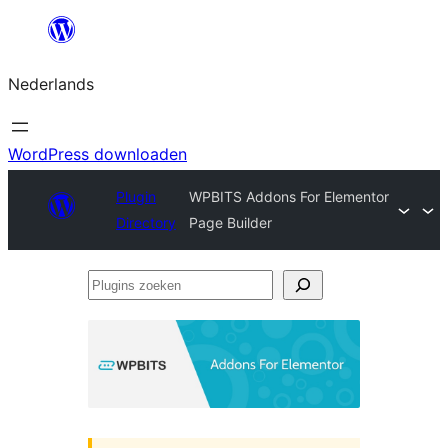
Ga
naar
Nederlands
de
inhoud
WordPress downloaden
Plugin
WPBITS Addons For Elementor
Directory
Page Builder
Plugins
zoeken