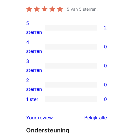
5
van 5 sterren.
5
2
2
sterren
5
4
0
sterren
0
sterren
beoordelingen
4
3
0
sterren
0
sterren
beoordelingen
3
2
0
sterren
0
sterren
beoordelingen
2
1 ster
0
0
sterren
1
beoordelingen
beoordelin
Your review
Bekijk alle
sterren
Ondersteuning
beoordelingen