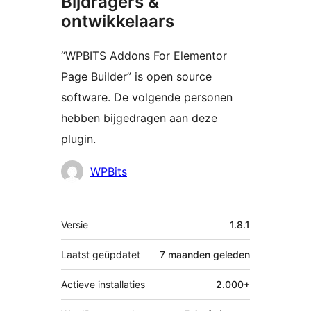
Bijdragers &
ontwikkelaars
“WPBITS Addons For Elementor
Page Builder” is open source
software. De volgende personen
hebben bijgedragen aan deze
plugin.
Bijdragers
WPBits
Meta
Versie
1.8.1
Laatst geüpdatet
7 maanden
geleden
Actieve installaties
2.000+