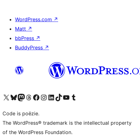
WordPress.com
↗
Matt
↗
bbPress
↗
BuddyPress
↗
Bezoek ons X (voorheen Twitter) account
Bezoek ons Bluesky account
Bezoek ons Mastodon account
Bezoek ons Threads account
Onze Facebook pagina bezoeken
Bezoek ons Instagram account
Bezoek ons LinkedIn account
Bezoek ons TikTok account
Bezoek ons YouTube kanaal
Bezoek ons Tumblr account
Code is poëzie.
The WordPress® trademark is the intellectual property
of the WordPress Foundation.