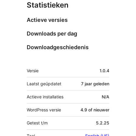
Statistieken
Actieve versies
Downloads per dag
Downloadgeschiedenis
Meta
Versie
1.0.4
Laatst geüpdatet
7 jaar
geleden
Actieve installaties
N/A
WordPress versie
4.9 of nieuwer
Getest t/m
5.2.25
Taal
English (US)