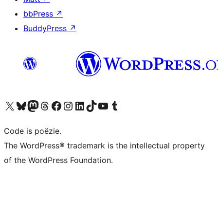
bbPress
↗
BuddyPress
↗
Bezoek ons X (voorheen Twitter) account
Bezoek ons Bluesky account
Bezoek ons Mastodon account
Bezoek ons Threads account
Onze Facebook pagina bezoeken
Bezoek ons Instagram account
Bezoek ons LinkedIn account
Bezoek ons TikTok account
Bezoek ons YouTube kanaal
Bezoek ons Tumblr account
Code is poëzie.
The WordPress® trademark is the intellectual property
of the WordPress Foundation.