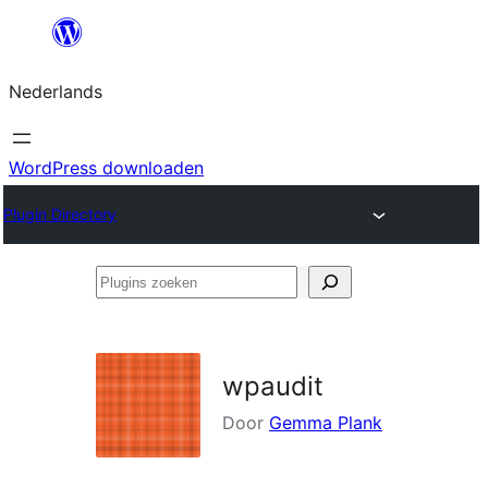
Ga
naar
Nederlands
de
inhoud
WordPress downloaden
Plugin Directory
Plugins
zoeken
wpaudit
Door
Gemma Plank