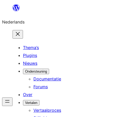
Ga
naar
Nederlands
de
inhoud
Thema’s
Plugins
Nieuws
Ondersteuning
Documentatie
Forums
Over
Vertalen
Vertaalproces