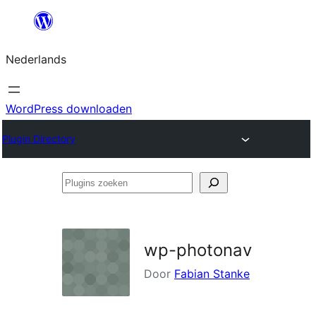
Ga
naar
Nederlands
de
inhoud
WordPress downloaden
Plugin Directory
Plugins
zoeken
wp-photonav
Door
Fabian Stanke