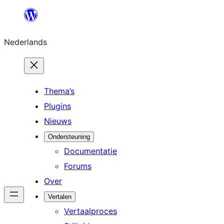
Ga
naar
Nederlands
de
inhoud
Thema’s
Plugins
Nieuws
Ondersteuning
Documentatie
Forums
Over
Vertalen
Vertaalproces