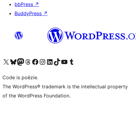
bbPress
↗
BuddyPress
↗
Bezoek ons X (voorheen Twitter) account
Bezoek ons Bluesky account
Bezoek ons Mastodon account
Bezoek ons Threads account
Onze Facebook pagina bezoeken
Bezoek ons Instagram account
Bezoek ons LinkedIn account
Bezoek ons TikTok account
Bezoek ons YouTube kanaal
Bezoek ons Tumblr account
Code is poëzie.
The WordPress® trademark is the intellectual property
of the WordPress Foundation.