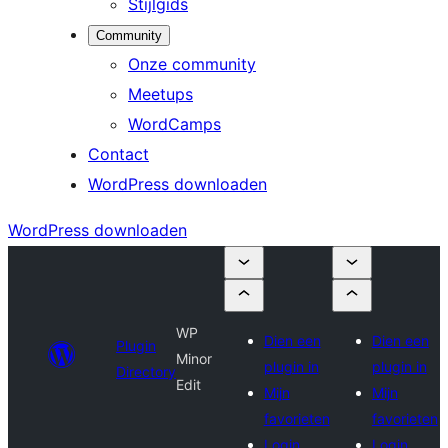
Stijlgids
Community
Onze community
Meetups
WordCamps
Contact
WordPress downloaden
WordPress downloaden
WP
Dien een
Dien een
Plugin
Minor
plugin in
plugin in
Directory
Edit
Mijn
Mijn
favorieten
favorieten
Login
Login