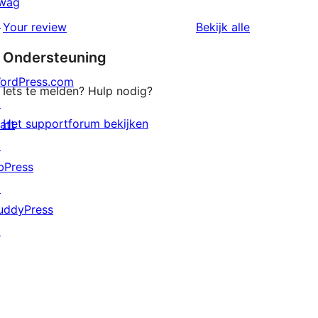
sterren
wag
1
beoordelingen
↗
beoordeling
Your review
Bekijk alle
sterren
Ondersteuning
beoordelingen
ordPress.com
Iets te melden? Hulp nodig?
↗
Het supportforum bekijken
att
↗
bPress
↗
uddyPress
↗