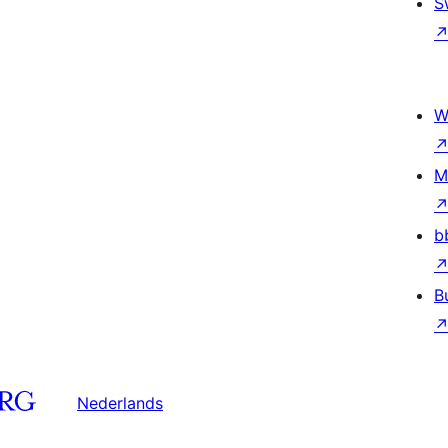
S
W
M
b
B
Nederlands