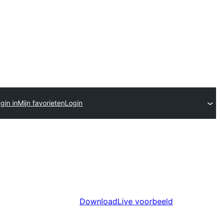
gin in
Mijn favorieten
Login
Download
Live voorbeeld