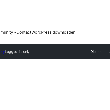
munity
Contact
WordPress downloaden
tory
Logged-in-only
Dien een plu