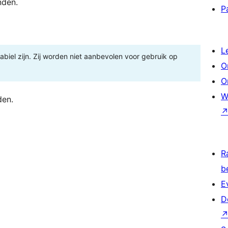
nden.
P
L
tabiel zijn. Zij worden niet aanbevolen voor gebruik op
O
O
W
den.
R
b
E
D