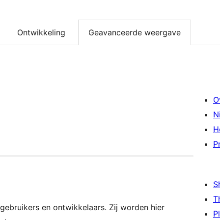
Ontwikkeling
Geavanceerde weergave
O
N
H
P
S
T
gebruikers en ontwikkelaars. Zij worden hier
P