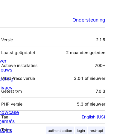
Ondersteuning
Meta
Versie
2.1.5
Laatst geüpdatet
2 maanden
geleden
ver
Actieve installaties
700+
ieuws
osting
WordPress versie
3.0.1 of nieuwer
rivacy
Getest t/m
7.0.3
PHP versie
5.3 of nieuwer
howcase
Taal
English (US)
hema's
lugins
Tags
authentication
login
rest-api