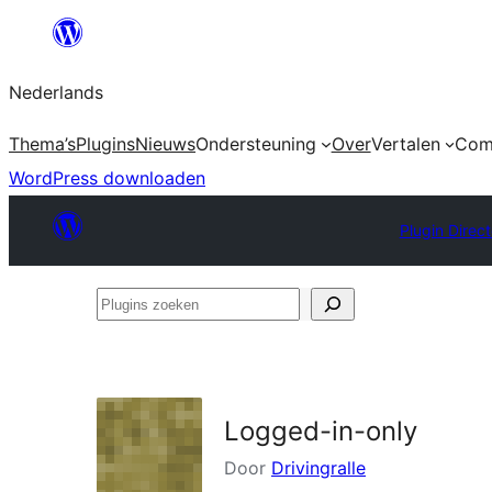
Ga
naar
Nederlands
de
inhoud
Thema’s
Plugins
Nieuws
Ondersteuning
Over
Vertalen
Com
WordPress downloaden
Plugin Direc
Plugins
zoeken
Logged-in-only
Door
Drivingralle