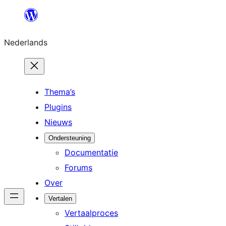
Ga
naar
Nederlands
de
inhoud
Thema’s
Plugins
Nieuws
Ondersteuning
Documentatie
Forums
Over
Vertalen
Vertaalproces