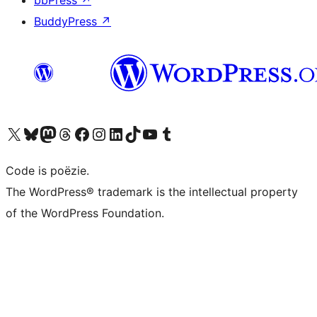
bbPress
↗
BuddyPress
↗
Bezoek ons X (voorheen Twitter) account
Bezoek ons Bluesky account
Bezoek ons Mastodon account
Bezoek ons Threads account
Onze Facebook pagina bezoeken
Bezoek ons Instagram account
Bezoek ons LinkedIn account
Bezoek ons TikTok account
Bezoek ons YouTube kanaal
Bezoek ons Tumblr account
Code is poëzie.
The WordPress® trademark is the intellectual property
of the WordPress Foundation.