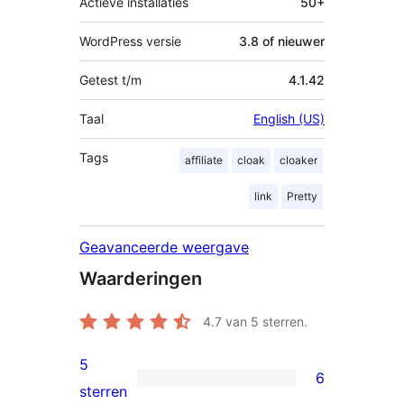
Actieve installaties
50+
WordPress versie
3.8 of nieuwer
Getest t/m
4.1.42
Taal
English (US)
Tags
affiliate
cloak
cloaker
link
Pretty
Geavanceerde weergave
Waarderingen
4.7
van 5 sterren.
5
6
6
sterren