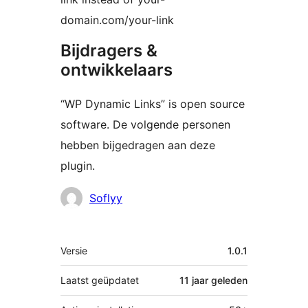
domain.com/your-link
Bijdragers &
ontwikkelaars
“WP Dynamic Links” is open source
software. De volgende personen
hebben bijgedragen aan deze
plugin.
Bijdragers
Soflyy
Meta
Versie
1.0.1
Laatst geüpdatet
11 jaar
geleden