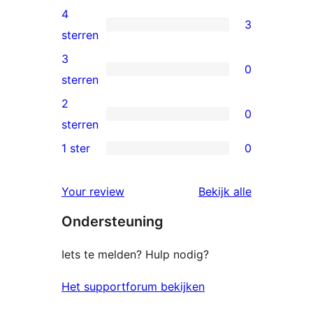
5
4
3
sterren
3
sterren
beoordelingen
4
3
0
sterren
0
sterren
beoordelingen
3
2
0
sterren
0
sterren
beoordelingen
2
1 ster
0
0
sterren
1
beoordelingen
beoordelin
Your review
Bekijk alle
sterren
Ondersteuning
beoordelingen
Iets te melden? Hulp nodig?
Het supportforum bekijken