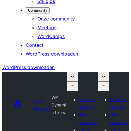
Stijlgids
Community
Onze community
Meetups
WordCamps
Contact
WordPress downloaden
WordPress downloaden
WP
Dien een
Dien een
Plugin
Dynami
plugin in
plugin in
Directory
c Links
Mijn
Mijn
favorieten
favorieten
Login
Login