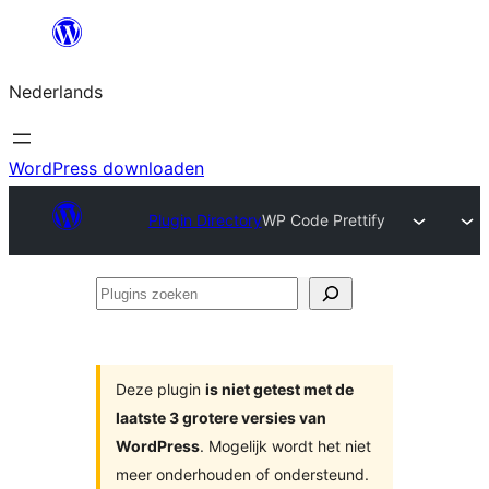
Ga
naar
Nederlands
de
inhoud
WordPress downloaden
Plugin Directory
WP Code Prettify
Plugins
zoeken
Deze plugin
is niet getest met de
laatste 3 grotere versies van
WordPress
. Mogelijk wordt het niet
meer onderhouden of ondersteund.