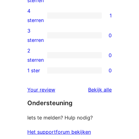
sterren
5
4
1
sterren
1
sterren
beoordelingen
4
3
0
ster
0
sterren
beoordeling
3
2
0
sterren
0
sterren
beoordelingen
2
1 ster
0
0
sterren
1
beoordelingen
beoordelin
Your review
Bekijk alle
sterren
Ondersteuning
beoordelingen
Iets te melden? Hulp nodig?
Het supportforum bekijken