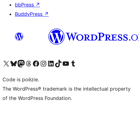
bbPress
↗
BuddyPress
↗
Bezoek ons X (voorheen Twitter) account
Bezoek ons Bluesky account
Bezoek ons Mastodon account
Bezoek ons Threads account
Onze Facebook pagina bezoeken
Bezoek ons Instagram account
Bezoek ons LinkedIn account
Bezoek ons TikTok account
Bezoek ons YouTube kanaal
Bezoek ons Tumblr account
Code is poëzie.
The WordPress® trademark is the intellectual property
of the WordPress Foundation.