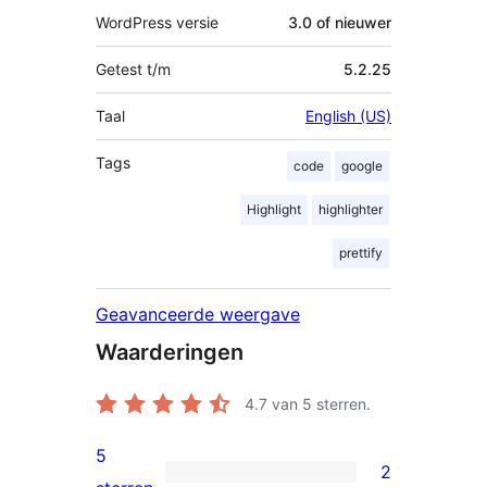
WordPress versie
3.0 of nieuwer
Getest t/m
5.2.25
Taal
English (US)
Tags
code
google
Highlight
highlighter
prettify
Geavanceerde weergave
Waarderingen
4.7
van 5 sterren.
5
2
2