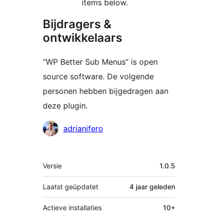
items below.
Bijdragers &
ontwikkelaars
“WP Better Sub Menus” is open
source software. De volgende
personen hebben bijgedragen aan
deze plugin.
Bijdragers
adrianifero
Meta
Versie
1.0.5
Laatst geüpdatet
4 jaar
geleden
Actieve installaties
10+