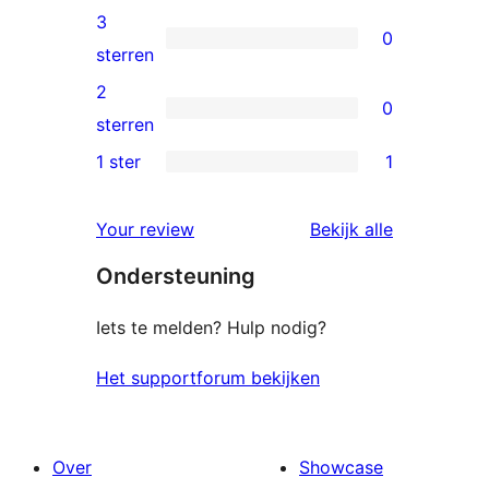
beoordelingen
4
3
0
sterren
0
sterren
beoordelingen
3
2
0
sterren
0
sterren
beoordelingen
2
1 ster
1
1
sterren
1
beoordelingen
beoordelin
Your review
Bekijk alle
ster
Ondersteuning
beoordeling
Iets te melden? Hulp nodig?
Het supportforum bekijken
Over
Showcase