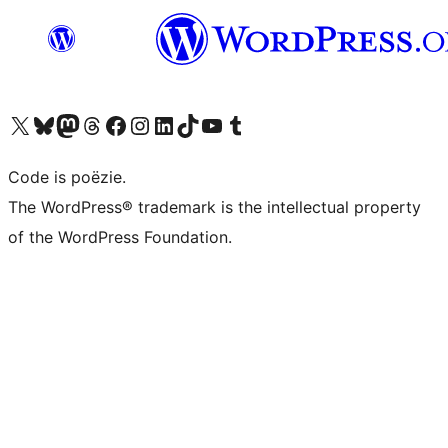
Bezoek ons X (voorheen Twitter) account
Bezoek ons Bluesky account
Bezoek ons Mastodon account
Bezoek ons Threads account
Onze Facebook pagina bezoeken
Bezoek ons Instagram account
Bezoek ons LinkedIn account
Bezoek ons TikTok account
Bezoek ons YouTube kanaal
Bezoek ons Tumblr account
Code is poëzie.
The WordPress® trademark is the intellectual property
of the WordPress Foundation.