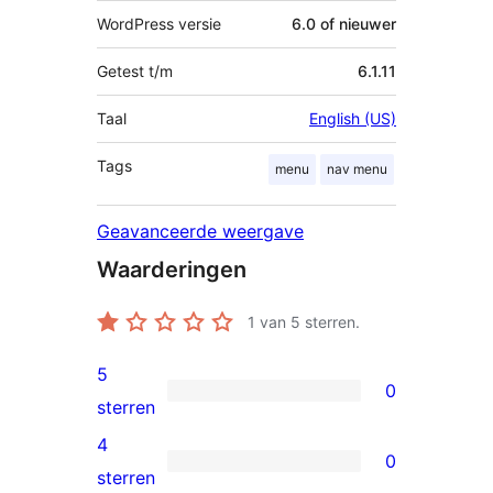
WordPress versie
6.0 of nieuwer
Getest t/m
6.1.11
Taal
English (US)
Tags
menu
nav menu
Geavanceerde weergave
Waarderingen
1
van 5 sterren.
5
0
0
sterren
5
4
0
sterren
0
sterren