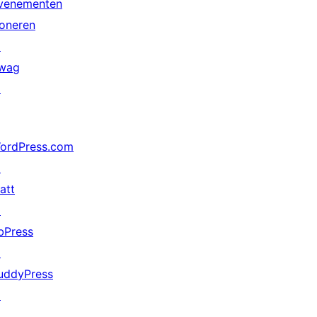
venementen
oneren
↗
wag
↗
ordPress.com
↗
att
↗
bPress
↗
uddyPress
↗