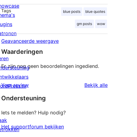
howcase
Tags
blue posts
blue quotes
hema's
lugins
gm posts
wow
atronen
Geavanceerde weergave
Waarderingen
eren
Er zijn nog geen beoordelingen ingediend.
ndersteuning
ntwikkelaars
beoordeling
Your review
Bekijk alle
ordPress.tv
↗
Ondersteuning
Iets te melden? Hulp nodig?
aak
Het supportforum bekijken
etrokken