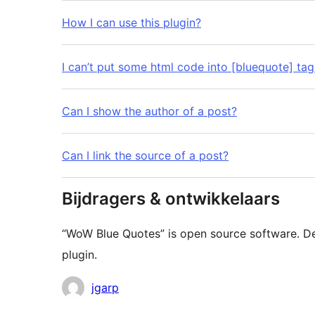
How I can use this plugin?
I can’t put some html code into [bluequote] tag
Can I show the author of a post?
Can I link the source of a post?
Bijdragers & ontwikkelaars
“WoW Blue Quotes” is open source software. D
plugin.
Bijdragers
jgarp