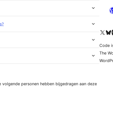
s?
Bezoek ons X (voorheen 
Bezoek o
Be
Code i
The Wo
WordPr
e volgende personen hebben bijgedragen aan deze