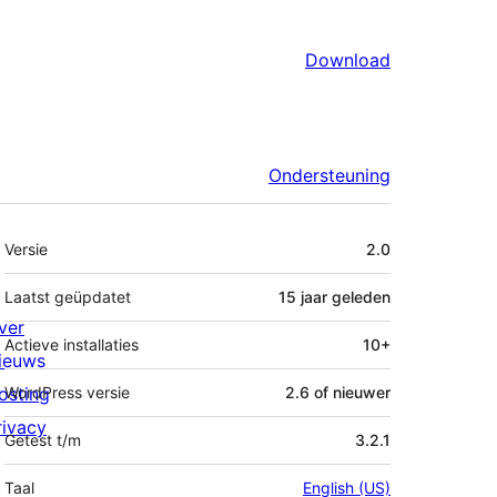
Download
Ondersteuning
Meta
Versie
2.0
Laatst geüpdatet
15 jaar
geleden
ver
Actieve installaties
10+
ieuws
osting
WordPress versie
2.6 of nieuwer
rivacy
Getest t/m
3.2.1
Taal
English (US)