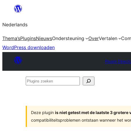
Ga
naar
Nederlands
de
inhoud
Thema’s
Plugins
Nieuws
Ondersteuning
Over
Vertalen
Com
WordPress downloaden
Plugin Direct
Plugins
zoeken
Deze plugin
is niet getest met de laatste 3 groter
compatibiliteitsproblemen ontstaan wanneer het wor