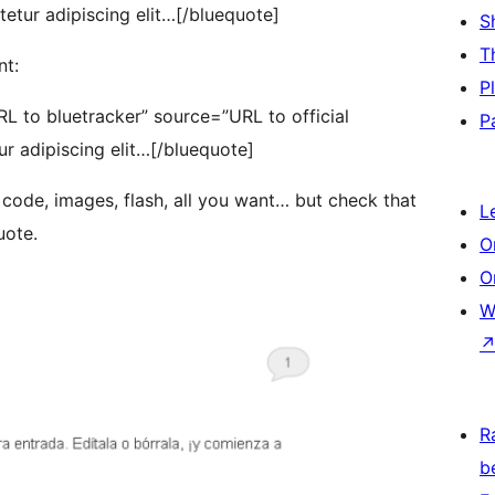
etur adipiscing elit…[/bluequote]
S
T
nt:
P
RL to bluetracker” source=”URL to official
P
r adipiscing elit…[/bluequote]
 code, images, flash, all you want… but check that
L
uote.
O
O
W
R
b