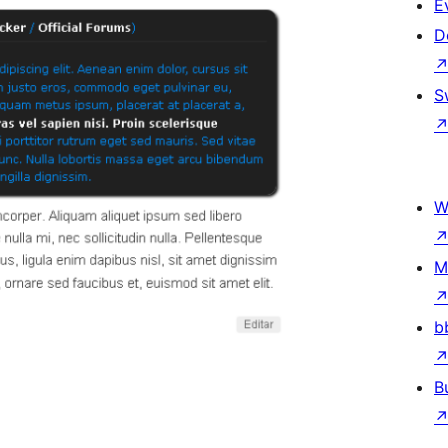
E
D
S
W
M
b
B