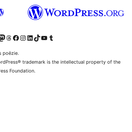
Twitter) account
ns Bluesky account
zoek ons Mastodon account
Bezoek ons Threads account
Onze Facebook pagina bezoeken
Bezoek ons Instagram account
Bezoek ons LinkedIn account
Bezoek ons TikTok account
Bezoek ons YouTube kanaal
Bezoek ons Tumblr account
s poëzie.
rdPress® trademark is the intellectual property of the
ess Foundation.