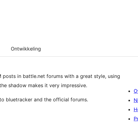
Ontwikkeling
posts in battle.net forums with a great style, using
the shadow makes it very impressive.
O
You can add the author of the post and a links to bluetracker and the official forums.
N
H
P