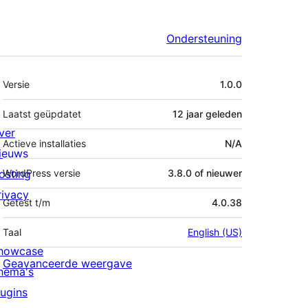
Ondersteuning
Meta
Versie
1.0.0
Laatst geüpdatet
12 jaar
geleden
ver
Actieve installaties
N/A
ieuws
osting
WordPress versie
3.8.0 of nieuwer
rivacy
Getest t/m
4.0.38
Taal
English (US)
howcase
Geavanceerde weergave
hema's
lugins