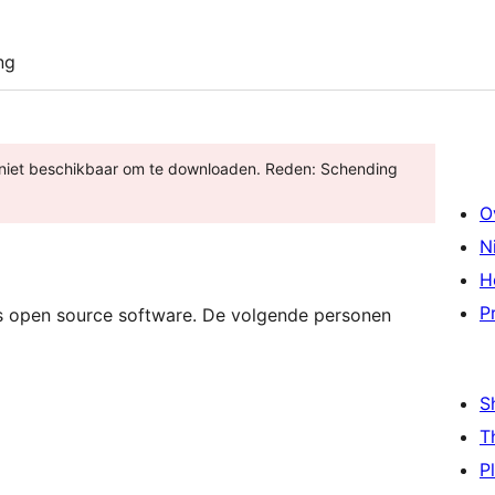
ng
s niet beschikbaar om te downloaden. Reden: Schending
O
N
H
P
open source software. De volgende personen
S
T
P