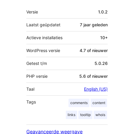
Meta
Versie
1.0.2
Laatst geüpdatet
7 jaar
geleden
Actieve installaties
10+
WordPress versie
4.7 of nieuwer
Getest t/m
5.0.26
PHP versie
5.6 of nieuwer
Taal
English (US)
Tags
comments
content
links
tooltip
whois
Geavanceerde weergave