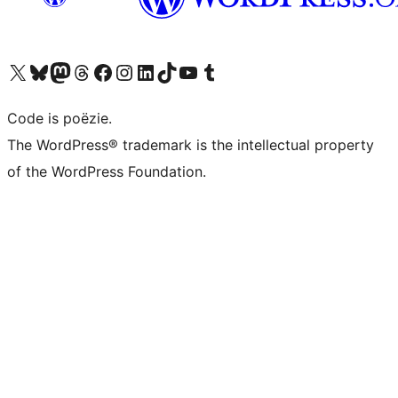
Bezoek ons X (voorheen Twitter) account
Bezoek ons Bluesky account
Bezoek ons Mastodon account
Bezoek ons Threads account
Onze Facebook pagina bezoeken
Bezoek ons Instagram account
Bezoek ons LinkedIn account
Bezoek ons TikTok account
Bezoek ons YouTube kanaal
Bezoek ons Tumblr account
Code is poëzie.
The WordPress® trademark is the intellectual property
of the WordPress Foundation.