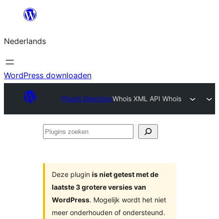
Ga
naar
Nederlands
de
inhoud
WordPress downloaden
Plugin Directory
Whois XML API Whois
Plugins
zoeken
Deze plugin
is niet getest met de
laatste 3 grotere versies van
WordPress
. Mogelijk wordt het niet
meer onderhouden of ondersteund.