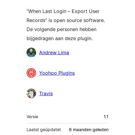
“When Last Login – Export User
Records” is open source software.
De volgende personen hebben
bijgedragen aan deze plugin.
Bijdragers
Andrew Lima
Yoohoo Plugins
Travis
Meta
Versie
1.1
Laatst geüpdatet
6 maanden
geleden