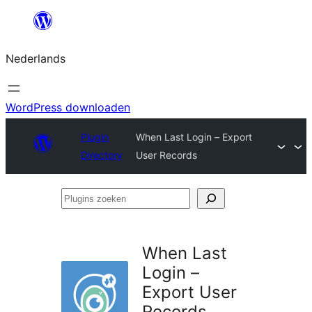
Ga
naar
Nederlands
de
inhoud
WordPress downloaden
Plugin
When Last Login – Export
Directory
User Records
Plugins
zoeken
When Last
Login –
Export User
Records