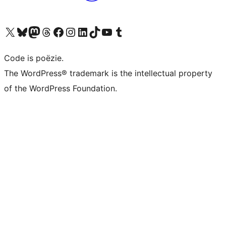
Bezoek ons X (voorheen Twitter) account
Bezoek ons Bluesky account
Bezoek ons Mastodon account
Bezoek ons Threads account
Onze Facebook pagina bezoeken
Bezoek ons Instagram account
Bezoek ons LinkedIn account
Bezoek ons TikTok account
Bezoek ons YouTube kanaal
Bezoek ons Tumblr account
Code is poëzie.
The WordPress® trademark is the intellectual property
of the WordPress Foundation.