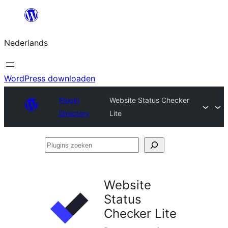
Ga
naar
Nederlands
de
inhoud
WordPress downloaden
Plugin
Website Status Checker
Directory
Lite
Plugins
zoeken
Website
Status
Checker Lite