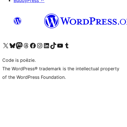
BuddyPress
↗
Bezoek ons X (voorheen Twitter) account
Bezoek ons Bluesky account
Bezoek ons Mastodon account
Bezoek ons Threads account
Onze Facebook pagina bezoeken
Bezoek ons Instagram account
Bezoek ons LinkedIn account
Bezoek ons TikTok account
Bezoek ons YouTube kanaal
Bezoek ons Tumblr account
Code is poëzie.
The WordPress® trademark is the intellectual property
of the WordPress Foundation.