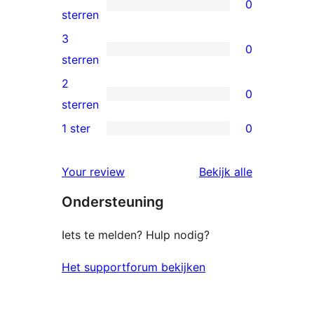
0
sterren
0
sterren
beoordelingen
4
3
0
sterren
0
sterren
beoordelingen
3
2
0
sterren
0
sterren
beoordelingen
2
1 ster
0
0
sterren
1
beoordelingen
beoordelin
Your review
Bekijk alle
sterren
Ondersteuning
beoordelingen
Iets te melden? Hulp nodig?
Het supportforum bekijken