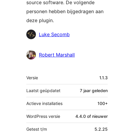
source software. De volgende
personen hebben bijgedragen aan
deze plugin.
Bijdragers
Luke Secomb
Robert Marshall
Meta
Versie
1.1.3
Laatst geüpdatet
7 jaar
geleden
Actieve installaties
100+
WordPress versie
4.4.0 of nieuwer
Getest t/m
5.2.25