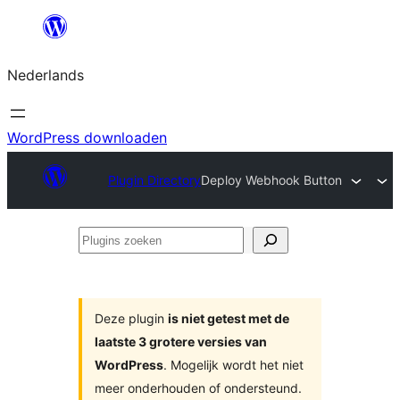
Ga
naar
Nederlands
de
inhoud
WordPress downloaden
Plugin Directory
Deploy Webhook Button
Plugins
zoeken
Deze plugin
is niet getest met de
laatste 3 grotere versies van
WordPress
. Mogelijk wordt het niet
meer onderhouden of ondersteund.