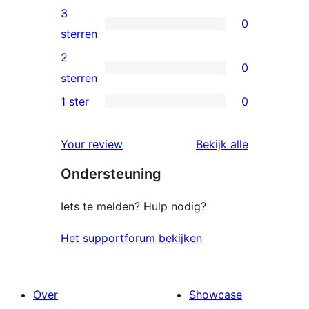
beoordeling
4
3
0
sterren
0
sterren
beoordelingen
3
2
0
sterren
0
sterren
beoordelingen
2
1 ster
0
0
sterren
1
beoordelingen
beoordelin
Your review
Bekijk alle
sterren
Ondersteuning
beoordelingen
Iets te melden? Hulp nodig?
Het supportforum bekijken
Over
Showcase