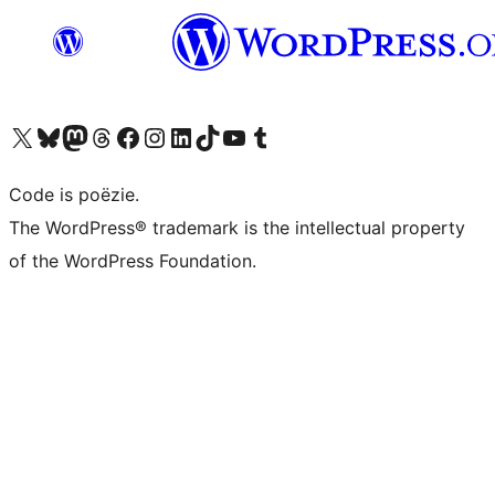
Bezoek ons X (voorheen Twitter) account
Bezoek ons Bluesky account
Bezoek ons Mastodon account
Bezoek ons Threads account
Onze Facebook pagina bezoeken
Bezoek ons Instagram account
Bezoek ons LinkedIn account
Bezoek ons TikTok account
Bezoek ons YouTube kanaal
Bezoek ons Tumblr account
Code is poëzie.
The WordPress® trademark is the intellectual property
of the WordPress Foundation.