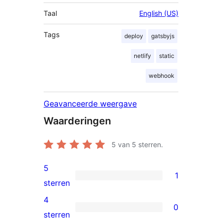
Taal
English (US)
Tags
deploy
gatsbyjs
netlify
static
webhook
Geavanceerde weergave
Waarderingen
5
van 5 sterren.
5
1
1
sterren
5
4
0
ster
0
sterren