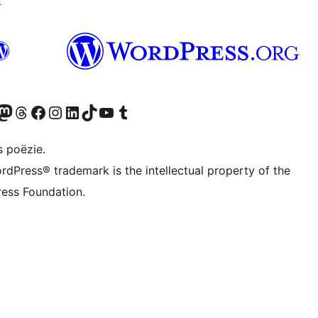
Twitter) account
ns Bluesky account
zoek ons Mastodon account
Bezoek ons Threads account
Onze Facebook pagina bezoeken
Bezoek ons Instagram account
Bezoek ons LinkedIn account
Bezoek ons TikTok account
Bezoek ons YouTube kanaal
Bezoek ons Tumblr account
s poëzie.
rdPress® trademark is the intellectual property of the
ess Foundation.