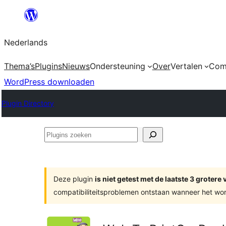
Ga
naar
Nederlands
de
inhoud
Thema’s
Plugins
Nieuws
Ondersteuning
Over
Vertalen
Com
WordPress downloaden
Plugin Directory
Plugins
zoeken
Deze plugin
is niet getest met de laatste 3 groter
compatibiliteitsproblemen ontstaan wanneer het wor