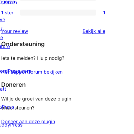
sterren
oneren
0
sterren
beoordelingen
↗
2
1 ster
1
1
ive
sterren
1
or
beoordelingen
beoordeling
Your review
Bekijk alle
ster
he
Ondersteuning
beoordeling
uture
Iets te melden? Hulp nodig?
ordPress.com
Het supportforum bekijken
↗
Doneren
att
↗
Wil je de groei van deze plugin
bPress
ondersteunen?
↗
Doneer aan deze plugin
uddyPress
↗