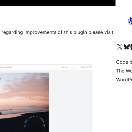
 regarding improvements of this plugin please visit
Bezoek ons X (voorheen 
Bezoek o
Be
Code i
The Wo
WordPr