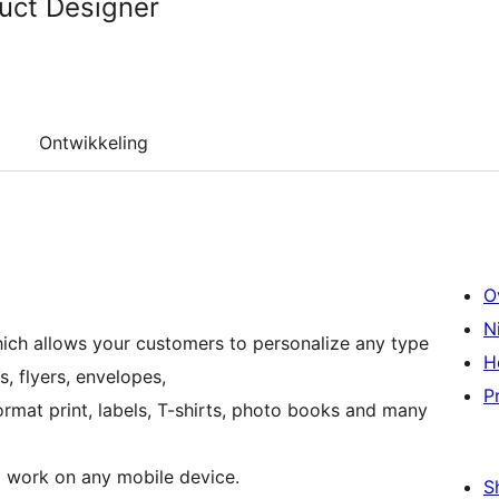
uct Designer
Ontwikkeling
O
N
ch allows your customers to personalize any type
H
, flyers, envelopes,
P
rmat print, labels, T-shirts, photo books and many
nd work on any mobile device.
S