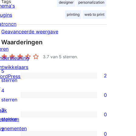
Tags
designer
personalization
hema's
lugins
printing
web to print
atronen
Geavanceerde weergave
Waarderingen
eren
3.7
van 5 sterren.
ndersteuning
ntwikkelaars
5
2
ordPress.tv
2
sterren
↗
5
4
0
sterren
0
sterren
beoordelingen
4
3
aak
0
sterren
0
sterren
etrokken
beoordelingen
3
venementen
2
0