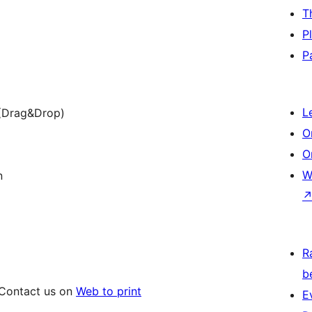
T
P
P
L
 (Drag&Drop)
O
O
W
n
R
b
? Contact us on
Web to print
E