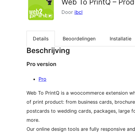
Web To PrintQ – Prod
Door
ibcl
Details
Beoordelingen
Installatie
Beschrijving
Pro version
Pro
Web To PrintQ is a woocommerce extension whi
of print product: from business cards, brochures
postcards to wedding cards, packages, large fo
more.
Our online design tools are fully responsive a