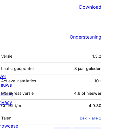
Download
Ondersteuning
Meta
Versie
1.3.2
Laatst geüpdatet
8 jaar
geleden
ver
Actieve installaties
10+
ieuws
osting
WordPress versie
4.6 of nieuwer
rivacy
Getest t/m
4.9.30
Talen
Bekijk alle 2
howcase