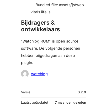
— Bundled file: assets/js/web-
vitals.iife.js
Bijdragers &
ontwikkelaars
“Watchlog RUM” is open source
software. De volgende personen
hebben bijgedragen aan deze
plugin.
Bijdragers
watchlog
Meta
Versie
0.2.0
Laatst geüpdatet
7 maanden
geleden