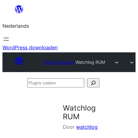
Ga
naar
Nederlands
de
inhoud
WordPress downloaden
Plugin Directory
Watchlog RUM
Plugins
zoeken
Watchlog
RUM
Door
watchlog