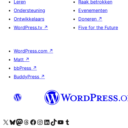
Leren
Raak betrokken
Ondersteuning
Evenementen
Ontwikkelaars
Doneren
↗
WordPress.tv
↗
Five for the Future
WordPress.com
↗
Matt
↗
bbPress
↗
BuddyPress
↗
Bezoek ons X (voorheen Twitter) account
Bezoek ons Bluesky account
Bezoek ons Mastodon account
Bezoek ons Threads account
Onze Facebook pagina bezoeken
Bezoek ons Instagram account
Bezoek ons LinkedIn account
Bezoek ons TikTok account
Bezoek ons YouTube kanaal
Bezoek ons Tumblr account