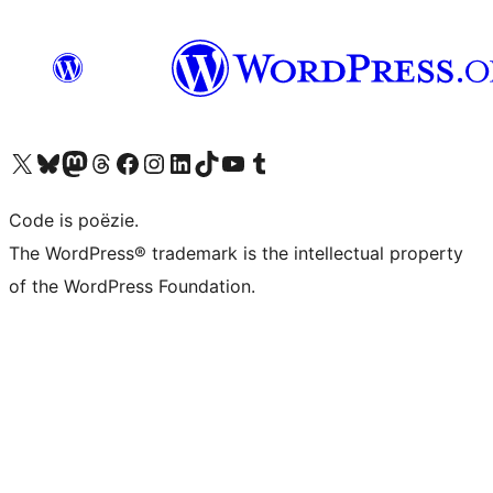
Bezoek ons X (voorheen Twitter) account
Bezoek ons Bluesky account
Bezoek ons Mastodon account
Bezoek ons Threads account
Onze Facebook pagina bezoeken
Bezoek ons Instagram account
Bezoek ons LinkedIn account
Bezoek ons TikTok account
Bezoek ons YouTube kanaal
Bezoek ons Tumblr account
Code is poëzie.
The WordPress® trademark is the intellectual property
of the WordPress Foundation.