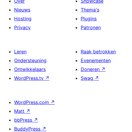
Over
Showcase
Nieuws
Thema's
Hosting
Plugins
Privacy
Patronen
Leren
Raak betrokken
Ondersteuning
Evenementen
Ontwikkelaars
Doneren
↗
WordPress.tv
↗
Swag
↗
WordPress.com
↗
Matt
↗
bbPress
↗
BuddyPress
↗