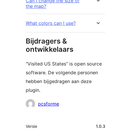
Can I change the size of
the map?
What colors can I use?
Bijdragers &
ontwikkelaars
“Visited US States” is open source
software. De volgende personen
hebben bijgedragen aan deze
plugin.
Bijdragers
pcsforme
Meta
Versie
1.0.3