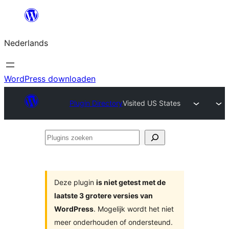
Ga
naar
Nederlands
de
inhoud
WordPress downloaden
Plugin Directory
Visited US States
Plugins
zoeken
Deze plugin
is niet getest met de
laatste 3 grotere versies van
WordPress
. Mogelijk wordt het niet
meer onderhouden of ondersteund.