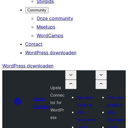
Stijlgids
Community
Onze community
Meetups
WordCamps
Contact
WordPress downloaden
WordPress downloaden
Upela
Connec
Dien een
Dien een
Plugin
tor for
plugin in
plugin in
Directory
WordPr
Mijn
Mijn
ess
favorieten
favorieten
Login
Login