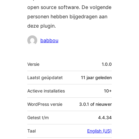
open source software. De volgende
personen hebben bijgedragen aan
deze plugin.
Bijdragers
babbou
Meta
Versie
1.0.0
Laatst geüpdatet
11 jaar
geleden
Actieve installaties
10+
WordPress versie
3.0.1 of nieuwer
Getest t/m
4.4.34
Taal
English (US)