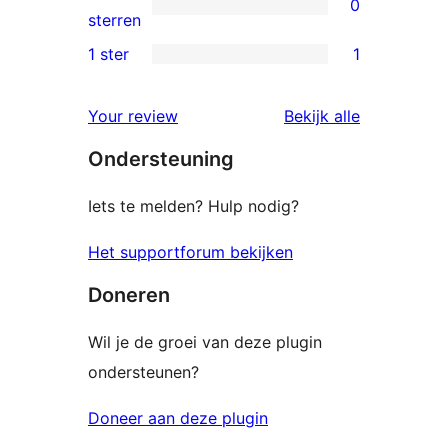
0
sterren
0
sterren
beoordelingen
2
1 ster
1
1
sterren
1
beoordelingen
beoordelin
Your review
Bekijk alle
ster
Ondersteuning
beoordeling
Iets te melden? Hulp nodig?
Het supportforum bekijken
Doneren
Wil je de groei van deze plugin
ondersteunen?
Doneer aan deze plugin