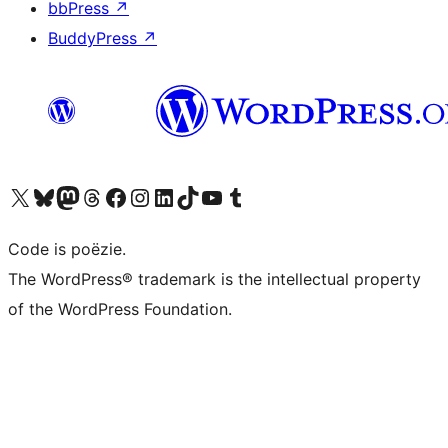
bbPress
↗
BuddyPress
↗
Bezoek ons X (voorheen Twitter) account
Bezoek ons Bluesky account
Bezoek ons Mastodon account
Bezoek ons Threads account
Onze Facebook pagina bezoeken
Bezoek ons Instagram account
Bezoek ons LinkedIn account
Bezoek ons TikTok account
Bezoek ons YouTube kanaal
Bezoek ons Tumblr account
Code is poëzie.
The WordPress® trademark is the intellectual property
of the WordPress Foundation.