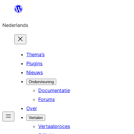
Ga
naar
Nederlands
de
inhoud
Thema’s
Plugins
Nieuws
Ondersteuning
Documentatie
Forums
Over
Vertalen
Vertaalproces