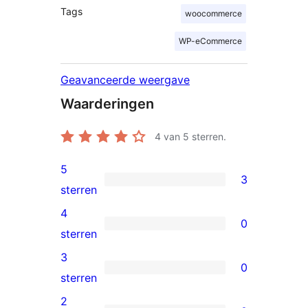
Tags
woocommerce
WP-eCommerce
Geavanceerde weergave
Waarderingen
4
van 5 sterren.
5
3
3
sterren
5
4
0
sterren
0
sterren
beoordelingen
4
3
0
sterren
0
sterren
beoordelingen
3
2