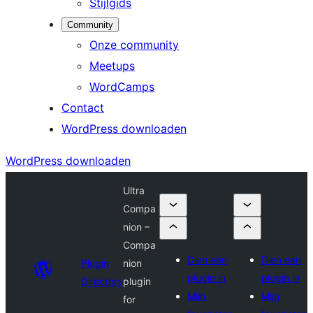
Stijlgids
Community
Onze community
Meetups
WordCamps
Contact
WordPress downloaden
WordPress downloaden
Ultra
Compa
nion –
Compa
Dien een
Dien een
Plugin
nion
plugin in
plugin in
Directory
plugin
Mijn
Mijn
for