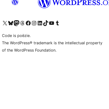
Bezoek ons X (voorheen Twitter) account
Bezoek ons Bluesky account
Bezoek ons Mastodon account
Bezoek ons Threads account
Onze Facebook pagina bezoeken
Bezoek ons Instagram account
Bezoek ons LinkedIn account
Bezoek ons TikTok account
Bezoek ons YouTube kanaal
Bezoek ons Tumblr account
Code is poëzie.
The WordPress® trademark is the intellectual property
of the WordPress Foundation.