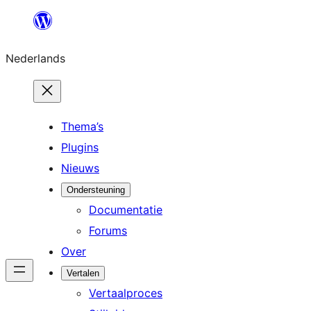
Ga
naar
Nederlands
de
inhoud
Thema’s
Plugins
Nieuws
Ondersteuning
Documentatie
Forums
Over
Vertalen
Vertaalproces