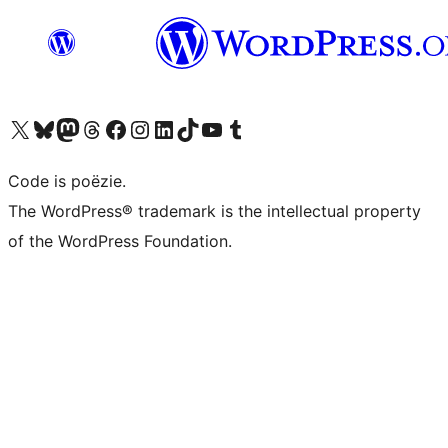
Bezoek ons X (voorheen Twitter) account
Bezoek ons Bluesky account
Bezoek ons Mastodon account
Bezoek ons Threads account
Onze Facebook pagina bezoeken
Bezoek ons Instagram account
Bezoek ons LinkedIn account
Bezoek ons TikTok account
Bezoek ons YouTube kanaal
Bezoek ons Tumblr account
Code is poëzie.
The WordPress® trademark is the intellectual property
of the WordPress Foundation.