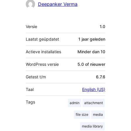
Bijdragers
Deepanker Verma
Meta
Versie
1.0
Laatst geüpdatet
1 jaar
geleden
Actieve installaties
Minder dan 10
WordPress versie
5.0 of nieuwer
Getest t/m
6.7.6
Taal
English (US)
Tags
admin
attachment
file size
media
media library