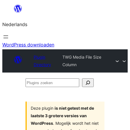
Ga
naar
Nederlands
de
inhoud
WordPress downloaden
Plugin
TWG Media File Size
Directory
Column
Plugins
zoeken
Deze plugin
is niet getest met de
laatste 3 grotere versies van
WordPress
. Mogelijk wordt het niet