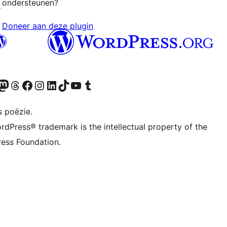
ondersteunen?
↗
Doneer aan deze plugin
Twitter) account
ns Bluesky account
zoek ons Mastodon account
Bezoek ons Threads account
Onze Facebook pagina bezoeken
Bezoek ons Instagram account
Bezoek ons LinkedIn account
Bezoek ons TikTok account
Bezoek ons YouTube kanaal
Bezoek ons Tumblr account
s poëzie.
rdPress® trademark is the intellectual property of the
ess Foundation.