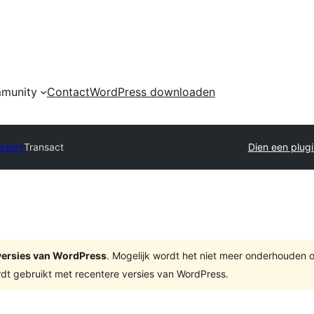
munity
Contact
WordPress downloaden
ectory
Transact
Dien een plugi
e versies van WordPress
. Mogelijk wordt het niet meer onderhouden 
dt gebruikt met recentere versies van WordPress.