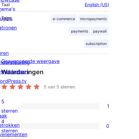
Taal
English (US)
hema's
lugins
Tags
e-commerce
micropayments
atronen
payments
paywall
subscription
eren
Geavanceerde weergave
ndersteuning
Waarderingen
ntwikkelaars
ordPress.tv
5
van 5 sterren.
↗
5
1
1
sterren
aak
5
4
etrokken
0
ster
0
sterren
venementen
beoordeling