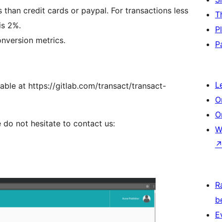
 cards or paypal. For transactions less
T
is 2%.
P
nversion metrics.
P
L
O
O
 do not hesitate to contact us:
W
R
b
E