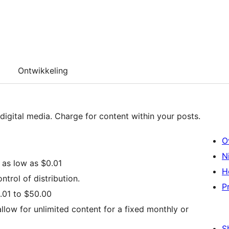
Ontwikkeling
Transact.io brings A la Carte revenue model to digital media. Charge for content within your posts.
O
N
 as low as $0.01
H
ntrol of distribution.
P
0.01 to $50.00
S