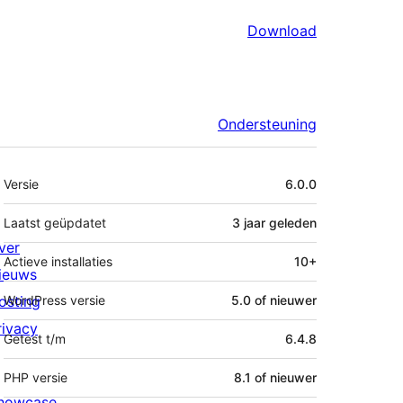
Download
Ondersteuning
Meta
Versie
6.0.0
Laatst geüpdatet
3 jaar
geleden
ver
Actieve installaties
10+
ieuws
osting
WordPress versie
5.0 of nieuwer
rivacy
Getest t/m
6.4.8
PHP versie
8.1 of nieuwer
howcase