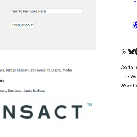
Bezoek ons X (voorheen 
Bezoek o
Be
Code i
The Wo
WordPr