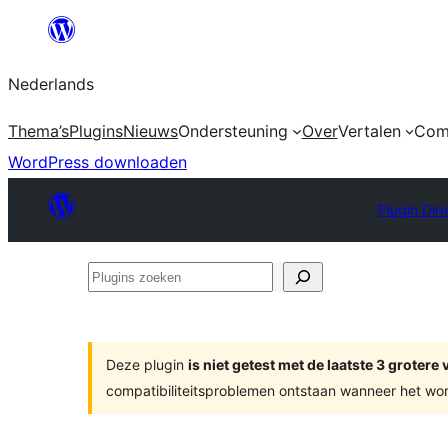
Ga
naar
Nederlands
de
inhoud
Thema’s
Plugins
Nieuws
Ondersteuning
Over
Vertalen
Com
WordPress downloaden
Plugin Dir
Plugins
zoeken
Deze plugin
is niet getest met de laatste 3 groter
compatibiliteitsproblemen ontstaan wanneer het wor