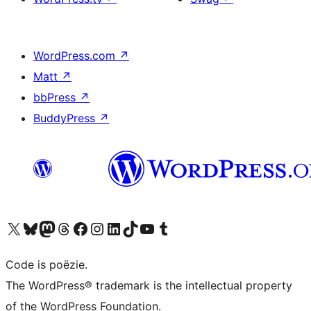
WordPress.com
↗
Matt
↗
bbPress
↗
BuddyPress
↗
Bezoek ons X (voorheen Twitter) account
Bezoek ons Bluesky account
Bezoek ons Mastodon account
Bezoek ons Threads account
Onze Facebook pagina bezoeken
Bezoek ons Instagram account
Bezoek ons LinkedIn account
Bezoek ons TikTok account
Bezoek ons YouTube kanaal
Bezoek ons Tumblr account
Code is poëzie.
The WordPress® trademark is the intellectual property
of the WordPress Foundation.