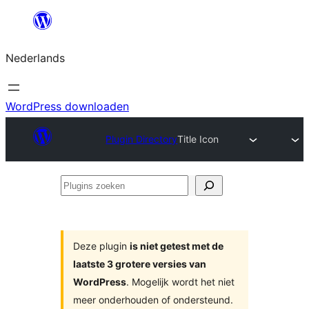
Ga
naar
Nederlands
de
inhoud
WordPress downloaden
Plugin Directory
Title Icon
Plugins
zoeken
Deze plugin
is niet getest met de
laatste 3 grotere versies van
WordPress
. Mogelijk wordt het niet
meer onderhouden of ondersteund.