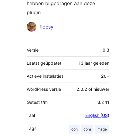
hebben bijgedragen aan deze
plugin.
Bijdragers
flocsy
Meta
Versie
0.3
Laatst geüpdatet
13 jaar
geleden
Actieve installaties
20+
WordPress versie
2.0.2 of nieuwer
Getest t/m
3.7.41
Taal
English (US)
Tags
icon
icons
image