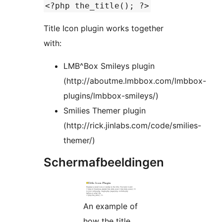
<?php the_title(); ?>
Title Icon plugin works together
with:
LMB^Box Smileys plugin
(http://aboutme.lmbbox.com/lmbbox-
plugins/lmbbox-smileys/)
Smilies Themer plugin
(http://rick.jinlabs.com/code/smilies-
themer/)
Schermafbeeldingen
An example of
how the title