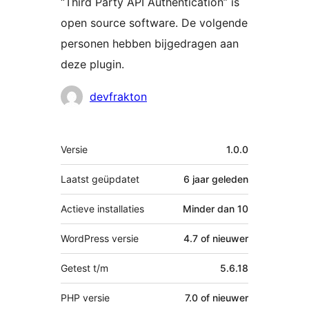
“Third Party API Authentication” is
open source software. De volgende
personen hebben bijgedragen aan
deze plugin.
Bijdragers
devfrakton
Meta
Versie
1.0.0
Laatst geüpdatet
6 jaar
geleden
Actieve installaties
Minder dan 10
WordPress versie
4.7 of nieuwer
Getest t/m
5.6.18
PHP versie
7.0 of nieuwer