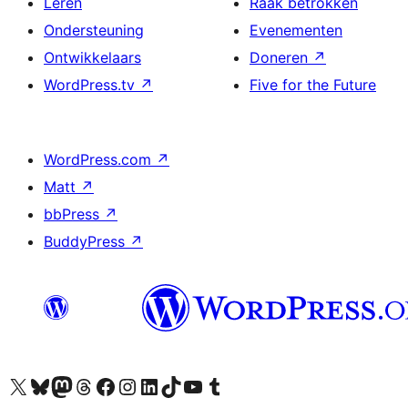
Leren
Raak betrokken
Ondersteuning
Evenementen
Ontwikkelaars
Doneren
↗
WordPress.tv
↗
Five for the Future
WordPress.com
↗
Matt
↗
bbPress
↗
BuddyPress
↗
Bezoek ons X (voorheen Twitter) account
Bezoek ons Bluesky account
Bezoek ons Mastodon account
Bezoek ons Threads account
Onze Facebook pagina bezoeken
Bezoek ons Instagram account
Bezoek ons LinkedIn account
Bezoek ons TikTok account
Bezoek ons YouTube kanaal
Bezoek ons Tumblr account