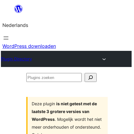
Ga
naar
Nederlands
de
inhoud
WordPress downloaden
Plugin Directory
Plugins
zoeken
Deze plugin
is niet getest met de
laatste 3 grotere versies van
WordPress
. Mogelijk wordt het niet
meer onderhouden of ondersteund.