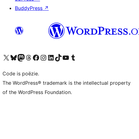
BuddyPress
↗
Bezoek ons X (voorheen Twitter) account
Bezoek ons Bluesky account
Bezoek ons Mastodon account
Bezoek ons Threads account
Onze Facebook pagina bezoeken
Bezoek ons Instagram account
Bezoek ons LinkedIn account
Bezoek ons TikTok account
Bezoek ons YouTube kanaal
Bezoek ons Tumblr account
Code is poëzie.
The WordPress® trademark is the intellectual property
of the WordPress Foundation.