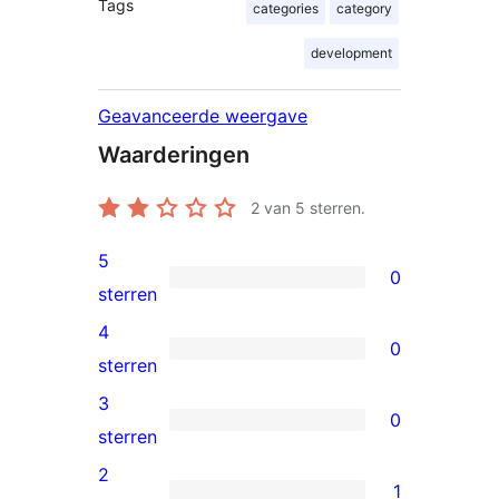
Tags
categories
category
development
Geavanceerde weergave
Waarderingen
2
van 5 sterren.
5
0
0
sterren
5
4
0
sterren
0
sterren
beoordelingen
4
3
0
sterren
0
sterren
beoordelingen
3
2
1