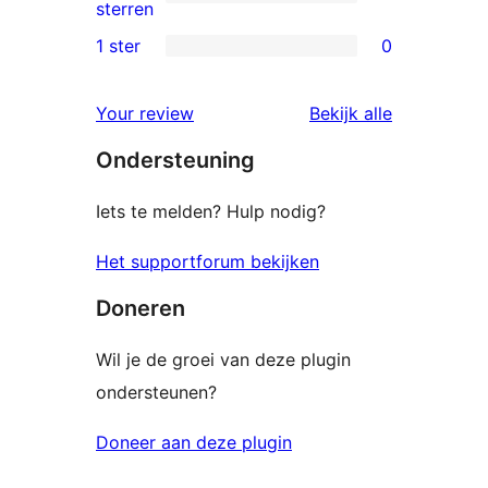
sterren
1
sterren
beoordelingen
2
1 ster
0
0
ster
1
beoordeling
beoordelin
Your review
Bekijk alle
sterren
Ondersteuning
beoordelingen
Iets te melden? Hulp nodig?
Het supportforum bekijken
Doneren
Wil je de groei van deze plugin
ondersteunen?
Doneer aan deze plugin