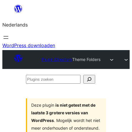
Ga
naar
Nederlands
de
inhoud
WordPress downloaden
Plugin Directory
Theme Folders
Plugins
zoeken
Deze plugin
is niet getest met de
laatste 3 grotere versies van
WordPress
. Mogelijk wordt het niet
meer onderhouden of ondersteund.