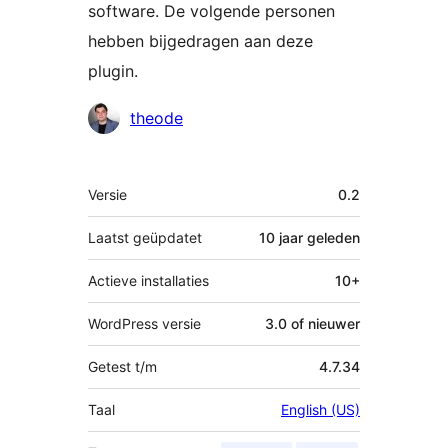
software. De volgende personen
hebben bijgedragen aan deze
plugin.
Bijdragers
theode
Meta
Versie
0.2
Laatst geüpdatet
10 jaar
geleden
Actieve installaties
10+
WordPress versie
3.0 of nieuwer
Getest t/m
4.7.34
Taal
English (US)