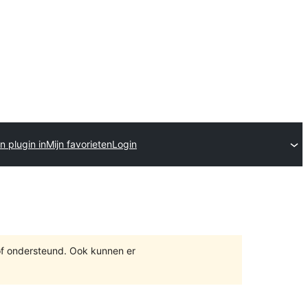
n plugin in
Mijn favorieten
Login
of ondersteund. Ook kunnen er