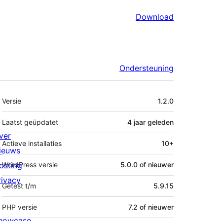
Download
Ondersteuning
Meta
Versie
1.2.0
Laatst geüpdatet
4 jaar
geleden
ver
Actieve installaties
10+
ieuws
osting
WordPress versie
5.0.0 of nieuwer
rivacy
Getest t/m
5.9.15
PHP versie
7.2 of nieuwer
howcase