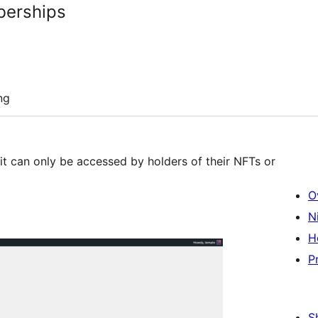
erships
ng
it can only be accessed by holders of their NFTs or
O
N
H
P
S