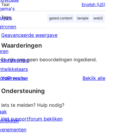
Taal
English (US)
hema's
lugins
Tags
gated content
temple
web3
atronen
Geavanceerde weergave
Waarderingen
eren
Er zijn nog geen beoordelingen ingediend.
ndersteuning
ntwikkelaars
beoordeling
ordPress.tv
Your review
Bekijk alle
↗
Ondersteuning
Iets te melden? Hulp nodig?
aak
Het supportforum bekijken
etrokken
venementen