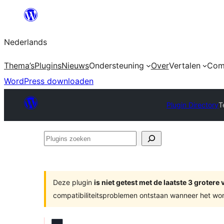
Ga
naar
Nederlands
de
inhoud
Thema’s
Plugins
Nieuws
Ondersteuning
Over
Vertalen
Com
WordPress downloaden
Plugin Directory
T
Plugins
zoeken
Deze plugin
is niet getest met de laatste 3 groter
compatibiliteitsproblemen ontstaan wanneer het wor