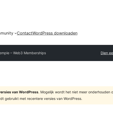
munity
Contact
WordPress downloaden
emple – Web3 Memberships
Dien ee
e versies van WordPress
. Mogelijk wordt het niet meer onderhouden 
dt gebruikt met recentere versies van WordPress.