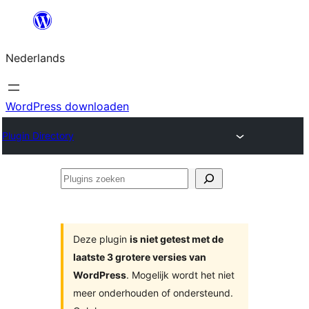
Ga
naar
Nederlands
de
inhoud
WordPress downloaden
Plugin Directory
Plugins
zoeken
Deze plugin
is niet getest met de
laatste 3 grotere versies van
WordPress
. Mogelijk wordt het niet
meer onderhouden of ondersteund.