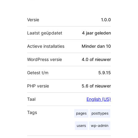
Meta
Versie
1.0.0
Laatst geüpdatet
4 jaar
geleden
Actieve installaties
Minder dan 10
WordPress versie
4.0 of nieuwer
Getest t/m
5.9.15
PHP versie
5.6 of nieuwer
Taal
English (US)
Tags
pages
posttypes
users
wp-admin