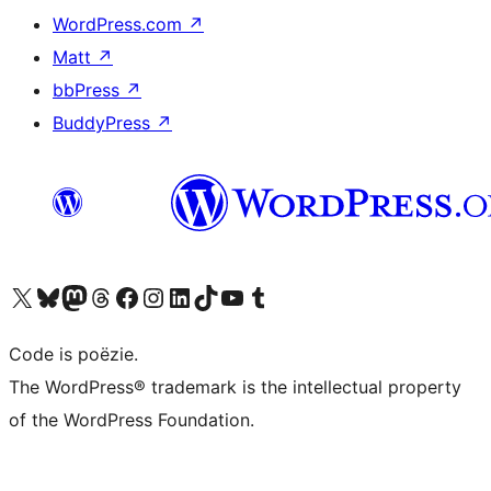
WordPress.com
↗
Matt
↗
bbPress
↗
BuddyPress
↗
Bezoek ons X (voorheen Twitter) account
Bezoek ons Bluesky account
Bezoek ons Mastodon account
Bezoek ons Threads account
Onze Facebook pagina bezoeken
Bezoek ons Instagram account
Bezoek ons LinkedIn account
Bezoek ons TikTok account
Bezoek ons YouTube kanaal
Bezoek ons Tumblr account
Code is poëzie.
The WordPress® trademark is the intellectual property
of the WordPress Foundation.