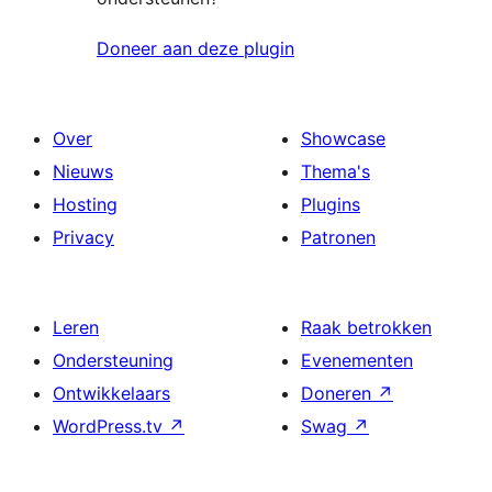
Doneer aan deze plugin
Over
Showcase
Nieuws
Thema's
Hosting
Plugins
Privacy
Patronen
Leren
Raak betrokken
Ondersteuning
Evenementen
Ontwikkelaars
Doneren
↗
WordPress.tv
↗
Swag
↗