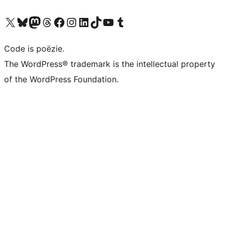
Bezoek ons X (voorheen Twitter) account
Bezoek ons Bluesky account
Bezoek ons Mastodon account
Bezoek ons Threads account
Onze Facebook pagina bezoeken
Bezoek ons Instagram account
Bezoek ons LinkedIn account
Bezoek ons TikTok account
Bezoek ons YouTube kanaal
Bezoek ons Tumblr account
Code is poëzie.
The WordPress® trademark is the intellectual property
of the WordPress Foundation.