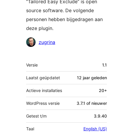
“Tailored Easy Exclude” is open
source software. De volgende
personen hebben bijgedragen aan
deze plugin.
Bijdragers
zugrina
Meta
Versie
1.1
Laatst geüpdatet
12 jaar
geleden
Actieve installaties
20+
WordPress versie
3.7.1 of nieuwer
Getest t/m
3.9.40
Taal
English (US)