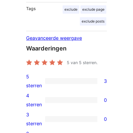
Tags
exclude
exclude page
exclude posts
Geavanceerde weergave
Waarderingen
5
van 5 sterren.
5
3
3
sterren
5
4
0
sterren
0
sterren
beoordelingen
4
3
0
sterren
0
sterren
beoordelingen
3