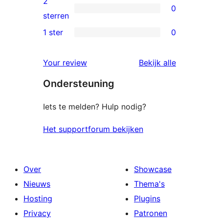
2
0
sterren
0
sterren
beoordelingen
2
1 ster
0
0
sterren
1
beoordelingen
beoordelin
Your review
Bekijk alle
sterren
Ondersteuning
beoordelingen
Iets te melden? Hulp nodig?
Het supportforum bekijken
Over
Showcase
Nieuws
Thema's
Hosting
Plugins
Privacy
Patronen